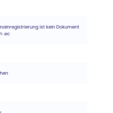
mainregistrierung ist kein Dokument
h .ec
chen
k