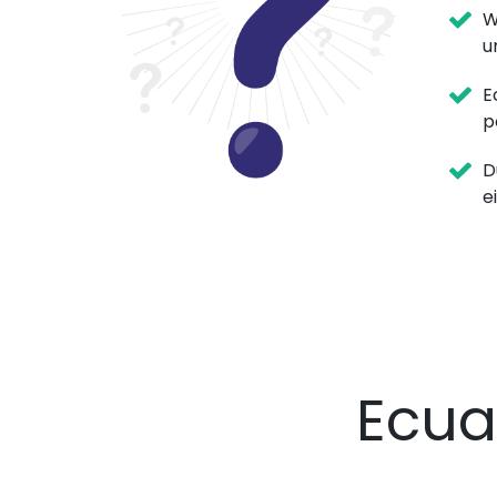
W
u
E
p
D
e
Ecu