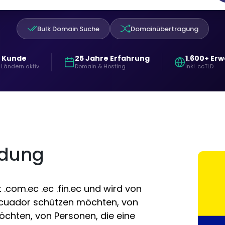
Bulk Domain Suche
Domainübertragung
+ Kunde
25 Jahre Erfahrung
1.600+ Er
 Ländern aktiv
Domain & Hosting
inkl. ccTLD
ndung
com.ec .ec .fin.ec und wird von
n Ecuador schützen möchten, von
öchten, von Personen, die eine