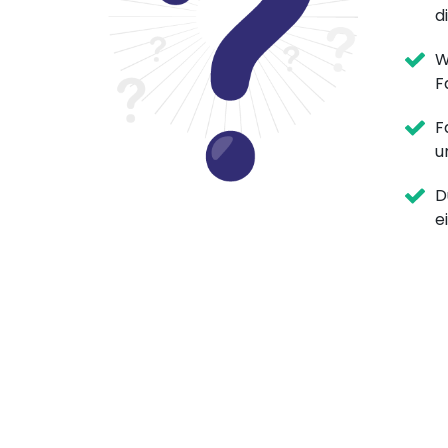
d
W
F
F
u
D
e