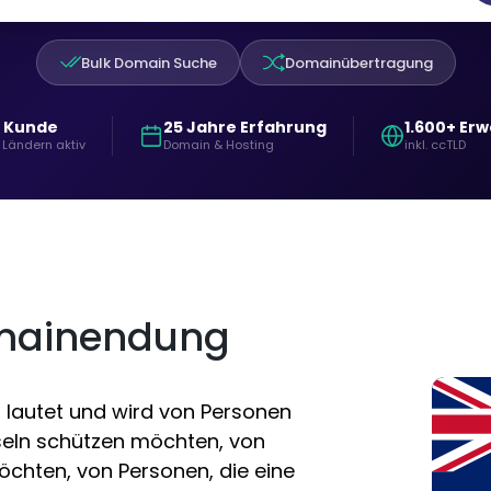
Bulk Domain Suche
Domainübertragung
+ Kunde
25 Jahre Erfahrung
1.600+ Er
 Ländern aktiv
Domain & Hosting
inkl. ccTLD
omainendung
 lautet und wird von Personen
Inseln schützen möchten, von
öchten, von Personen, die eine