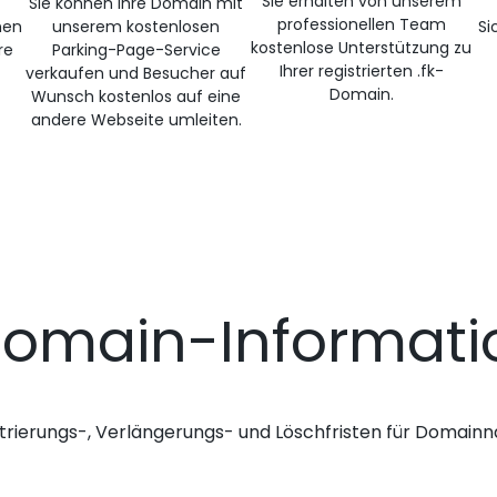
Sie erhalten von unserem
Sie können Ihre Domain mit
professionellen Team
nen
unserem kostenlosen
Si
kostenlose Unterstützung zu
re
Parking-Page-Service
Ihrer registrierten .fk-
verkaufen und Besucher auf
Domain.
Wunsch kostenlos auf eine
andere Webseite umleiten.
Domain-Informat
trierungs-, Verlängerungs- und Löschfristen für Domai