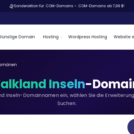
Sonderaktion für .COM-Domains – .COM-Domains ab 7,99 $!
Günstige Domain
Hosting
Wordpress Hosting
Website e
 Domänen
Falkland Inseln
-Domai
nd Inseln-Domainnamen ein, wählen Sie die Erweiterung 
Suchen.