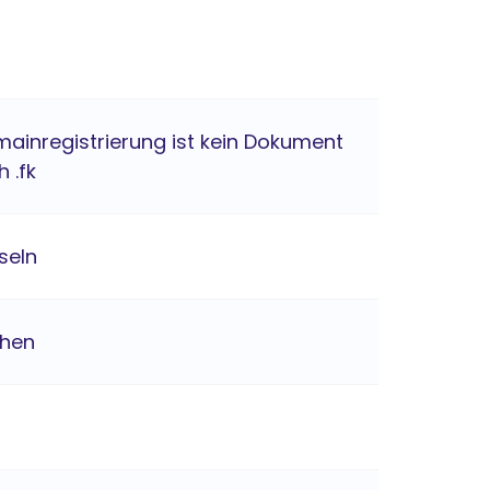
mainregistrierung ist kein Dokument
h .fk
seln
chen