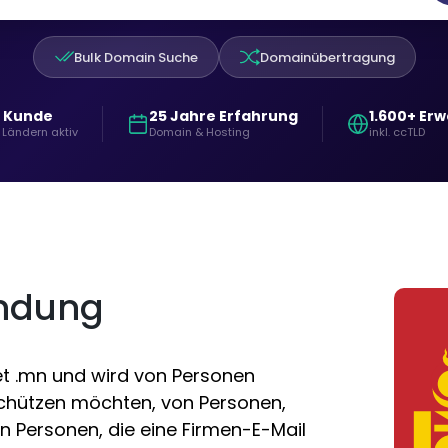
Bulk Domain Suche
Domainübertragung
+ Kunde
25 Jahre Erfahrung
1.600+ Er
 Ländern aktiv
Domain & Hosting
inkl. ccTLD
ndung
t .mn und wird von Personen
i schützen möchten, von Personen,
n Personen, die eine Firmen-E-Mail