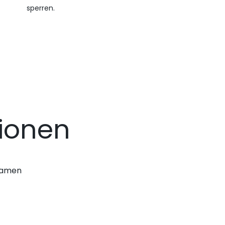
sperren.
ionen
nnamen