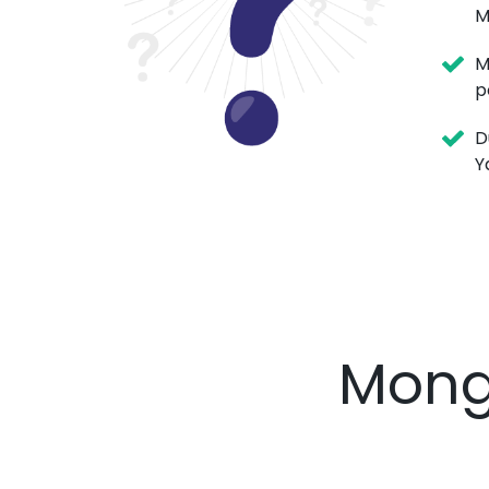
M
M
p
D
Y
Mong