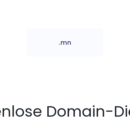
.mn
enlose Domain-Di