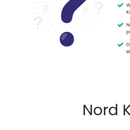
W
K
N
p
D
e
Nord 