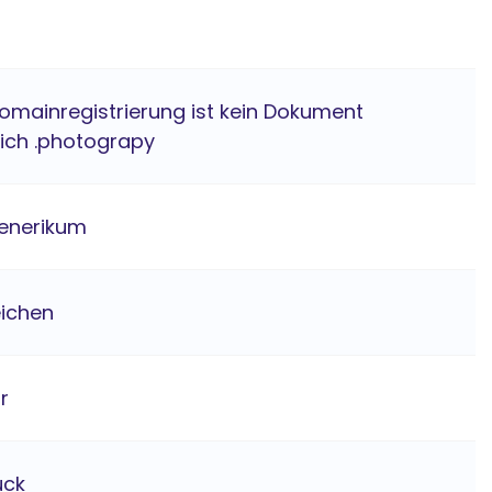
Domainregistrierung ist kein Dokument
lich .photograpy
enerikum
eichen
hr
ück