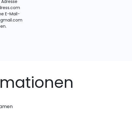
e Adresse
ress.com
ne E-Mail-
@gmail.com
ten.
rmationen
nnamen