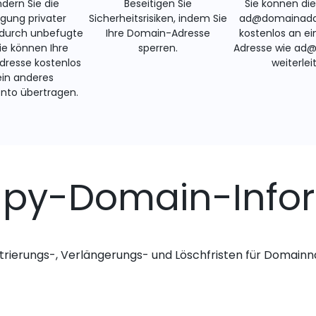
ndern Sie die
Beseitigen Sie
Sie können di
gung privater
Sicherheitsrisiken, indem Sie
ad@domainadd
 durch unbefugte
Ihre Domain-Adresse
kostenlos an ei
Sie können Ihre
sperren.
Adresse wie ad
resse kostenlos
weiterlei
ein anderes
nto übertragen.
apy-Domain-Info
trierungs-, Verlängerungs- und Löschfristen für Domai