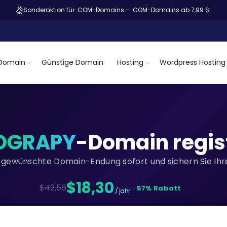
Sonderaktion für .COM-Domains – .COM-Domains ab 7,99 $!
Domain
Günstige Domain
Hosting
Wordpress Hosting
OGRAPY
-Domain regis
re gewünschte Domain-Endung sofort und sichern Sie Ihre
$18,30
$42.56
57% Rabatt
/ jahr