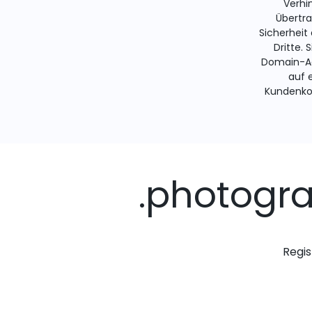
Verhi
Übertra
Sicherheit
Dritte. 
Domain-Ad
auf 
Kundenko
.photogr
Regis