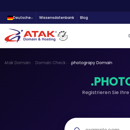
Deutsche
Wissensdatenbank
Blog
Atak Domain
Domain Check
.photograpy Domain
.PHOT
Registrieren Sie Ih