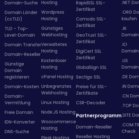
Hosting
.NET Do
Domain-Suche
RapidSSL SSL-
Zertifikat
Wordpress
.ORG D
Domain Länder
Hosting
kaufen
(ccTLD)
Comodo SSL-
Zertifikat
Günstiges
.AI
TLD - Top-
Webhosting
Domainr
Level-Domain
GeoTrust SSL-
Zertifikat
Verwaltetes
.IO
Domain Transfer
Hosting
Domainr
DigiCert SSL
Domain-Reseller
Zertifikat
Kostenloser
.US
Günstige
Hosting
Domainr
GlobalSign SSL
Domain
cPanel Hosting
.DE Dom
registrieren
Sectigo SSL
Unbegrenztes
.IN Dom
Domain-Kosten
Preise für SSL-
Webhosting
Zertifikate
.CN Do
Domain-
Linux Hosting
Vermittlung
CSR-Decoder
.TOP D
Node.JS Hosting
Freie Domain
.SITE D
Partnerprogramm
Woocommerce
IDN-Konverter
.COM.T
Domain-Reseller
Hosting
Check
DNS-Suche
Reseller Hosting
Plesk Hosting