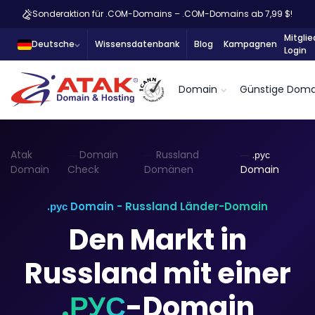
Sonderaktion für .COM-Domains – .COM-Domains ab 7,99 $!
Mitglie
Deutsche
Wissensdatenbank
Blog
Kampagnen
Login
Domain
Günstige Doma
Atak
Domain
Russland
.рус
Domain
Check
Domänen
Domain
.рус Domain - Russland Länder-Domain
Den Markt in
Russland mit einer
.РУС
-Domain