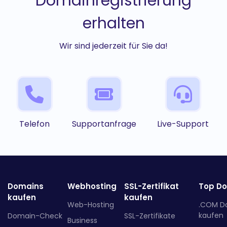
Domainregistrierung
erhalten
Wir sind jederzeit für Sie da!
Telefon
Supportanfrage
Live-Support
Domains
Webhosting
SSL-Zertifikat
Top D
kaufen
kaufen
Web-Hosting
.COM D
kaufen
Domain-Check
SSL-Zertifikate
Business