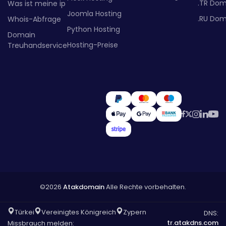
.TR Dom
Was ist meine ip
Joomla Hosting
.RU Dom
Whois-Abfrage
Python Hosting
Domain
Hosting-Preise
Treuhandservice
©2026
Atakdomain
Alle Rechte vorbehalten.
Türkei
Vereinigtes Königreich
Zypern
DNS:
tr.atakdns.com
Missbrauch melden: