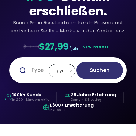
erschließen.
Bauen Sie in Russland eine lokale Präsenz auf
und sichern Sie Ihre Marke vor der Konkurrenz.
$27,99
$65.09
57% Rabatt
/ jahr
Suchen
.рус
100K+ Kunde
25 Jahre Erfahrung
in 200+ Ländern aktiv
Domain & Hosting
1.600+ Erweiterung
inkl. ccTLD