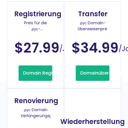
Registrierung
Transfer
Preis für die
.рус Domain-
.рус-
Überweisenpreis
Domainregistrierung
$27.99
$34.99
/Jahr
/J
Domain Registrierung
Domainübertragung
Renovierung
.рус Domain
Verlängerungspreis
Wiederherstellung