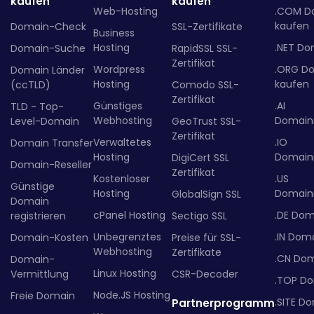
kaufen
kaufen
Web-Hosting
.COM D
kaufen
Domain-Check
SSL-Zertifikate
Business
Hosting
.NET Do
Domain-Suche
RapidSSL SSL-
Zertifikat
Wordpress
.ORG D
Domain Länder
Hosting
kaufen
(ccTLD)
Comodo SSL-
Zertifikat
Günstiges
.AI
TLD - Top-
Webhosting
Domainr
Level-Domain
GeoTrust SSL-
Zertifikat
Verwaltetes
.IO
Domain Transfer
Hosting
Domainr
DigiCert SSL
Domain-Reseller
Zertifikat
Kostenloser
.US
Günstige
Hosting
Domainr
GlobalSign SSL
Domain
cPanel Hosting
.DE Dom
registrieren
Sectigo SSL
Unbegrenztes
.IN Dom
Domain-Kosten
Preise für SSL-
Webhosting
Zertifikate
.CN Do
Domain-
Linux Hosting
Vermittlung
CSR-Decoder
.TOP D
Node.JS Hosting
Freie Domain
.SITE D
Partnerprogramm