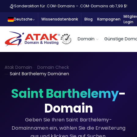
Sonderaktion für .COM-Domains – .COM-Domains ab 7,99 $!
Mitglie
Deutsche
Wissensdatenbank
Blog
Kampagnen
Login
Domain
Günstige Doma
Atak Domain
Domain Check
Saint Barthelemy Domänen
Saint Barthelemy
-
Domain
Geben Sie Ihren Saint Barthelemy-
Domainnamen ein, wählen Sie die Erweiterung
aus und klicken Sie auf Suchen.