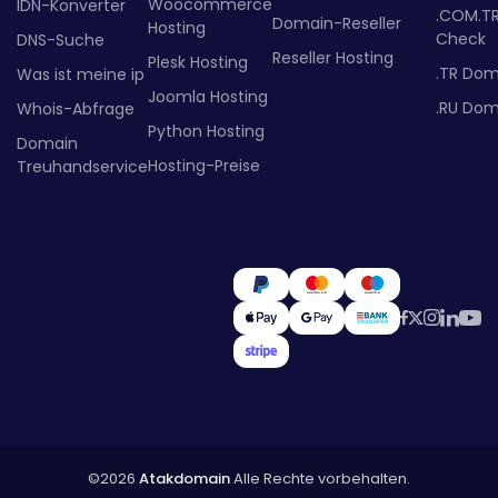
Woocommerce
IDN-Konverter
.COM.T
Domain-Reseller
Hosting
Check
DNS-Suche
Reseller Hosting
Plesk Hosting
.TR Dom
Was ist meine ip
Joomla Hosting
.RU Dom
Whois-Abfrage
Python Hosting
Domain
Hosting-Preise
Treuhandservice
©2026
Atakdomain
Alle Rechte vorbehalten.