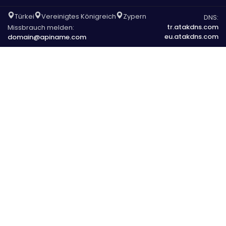
Türkei
Vereinigtes Königreich
Zypern
DNS:
tr.atakdns.com
Missbrauch melden:
eu.atakdns.com
domain@apiname.com