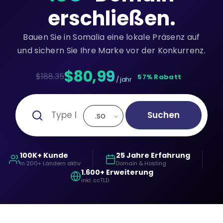
erschließen.
Bauen Sie in Somalia eine lokale Präsenz auf
und sichern Sie Ihre Marke vor der Konkurrenz.
$80,99
$188.35
57% Rabatt
/ jahr
Suchen
.so
100K+ Kunde
25 Jahre Erfahrung
in 200+ Ländern aktiv
Domain & Hosting
1.600+ Erweiterung
inkl. ccTLD