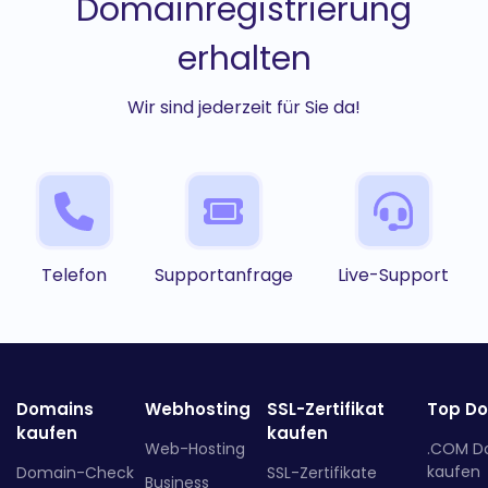
Domainregistrierung
erhalten
Wir sind jederzeit für Sie da!
Telefon
Supportanfrage
Live-Support
Domains
Webhosting
SSL-Zertifikat
Top D
kaufen
kaufen
Web-Hosting
.COM D
kaufen
Domain-Check
SSL-Zertifikate
Business