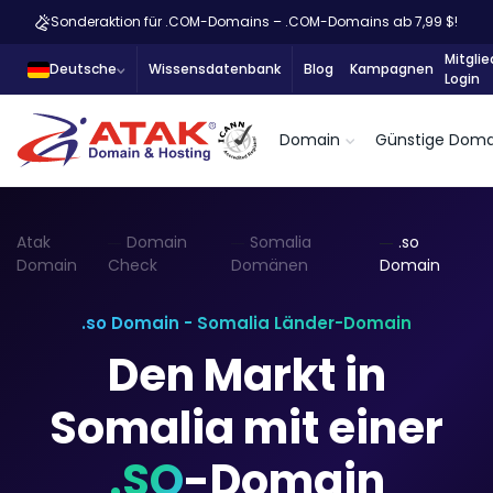
Sonderaktion für .COM-Domains – .COM-Domains ab 7,99 $!
Mitglie
Deutsche
Wissensdatenbank
Blog
Kampagnen
Login
Domain
Günstige Doma
Atak
Domain
Somalia
.so
Domain
Check
Domänen
Domain
.so Domain - Somalia Länder-Domain
Den Markt in
Somalia mit einer
.SO
-Domain