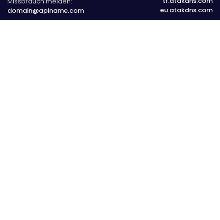
tr.atakdns.com
Missbrauch melden:
eu.atakdns.com
domain@apiname.com