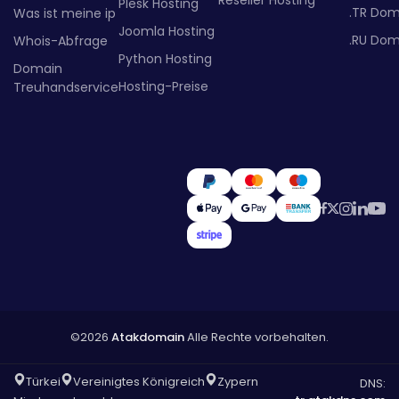
Reseller Hosting
Plesk Hosting
.TR Dom
Was ist meine ip
Joomla Hosting
.RU Dom
Whois-Abfrage
Python Hosting
Domain
Hosting-Preise
Treuhandservice
©2026
Atakdomain
Alle Rechte vorbehalten.
Türkei
Vereinigtes Königreich
Zypern
DNS: