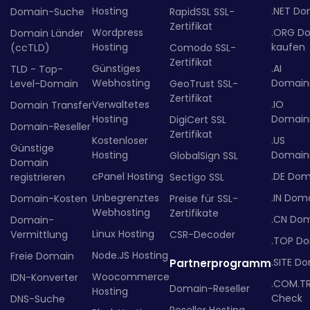
Hosting
.NET Do
Domain-Suche
RapidSSL SSL-
Zertifikat
Wordpress
.ORG D
Domain Länder
Hosting
kaufen
(ccTLD)
Comodo SSL-
Zertifikat
Günstiges
.AI
TLD - Top-
Webhosting
Domainr
Level-Domain
GeoTrust SSL-
Zertifikat
Verwaltetes
.IO
Domain Transfer
Hosting
Domainr
DigiCert SSL
Domain-Reseller
Zertifikat
Kostenloser
.US
Günstige
Hosting
Domainr
GlobalSign SSL
Domain
cPanel Hosting
.DE Dom
registrieren
Sectigo SSL
Unbegrenztes
.IN Dom
Domain-Kosten
Preise für SSL-
Webhosting
Zertifikate
.CN Do
Domain-
Linux Hosting
Vermittlung
CSR-Decoder
.TOP D
Node.JS Hosting
Freie Domain
.SITE D
Partnerprogramm
Woocommerce
IDN-Konverter
.COM.T
Domain-Reseller
Hosting
Check
DNS-Suche