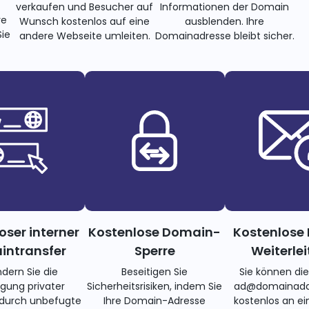
verkaufen und Besucher auf
Informationen der Domain
re
Wunsch kostenlos auf eine
ausblenden. Ihre
ie
andere Webseite umleiten.
Domainadresse bleibt sicher.
oser interner
Kostenlose Domain-
Kostenlose 
ntransfer
Sperre
Weiterle
ndern Sie die
Beseitigen Sie
Sie können di
gung privater
Sicherheitsrisiken, indem Sie
ad@domainadd
 durch unbefugte
Ihre Domain-Adresse
kostenlos an ei