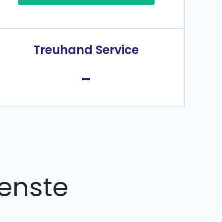
Treuhand Service
-
enste