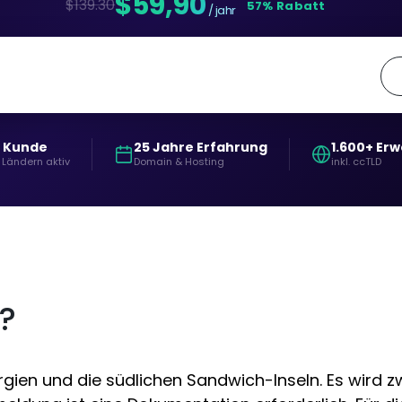
$59,90
$139.30
57% Rabatt
/ jahr
+ Kunde
25 Jahre Erfahrung
1.600+ Er
 Ländern aktiv
Domain & Hosting
inkl. ccTLD
?
en und die südlichen Sandwich-Inseln. Es wird zwi