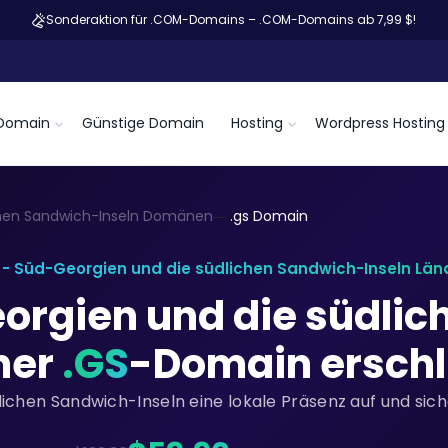
Sonderaktion für .COM-Domains – .COM-Domains ab 7,99 $!
Domain
Günstige Domain
Hosting
Wordpress Hosting
chen Sandwich-Inseln Domänen
.gs Domain
 - Süd-Georgien und die südlichen Sandwich-Inseln Lä
orgien und die südli
ner
.GS
-Domain erschl
lichen Sandwich-Inseln eine lokale Präsenz auf und sich