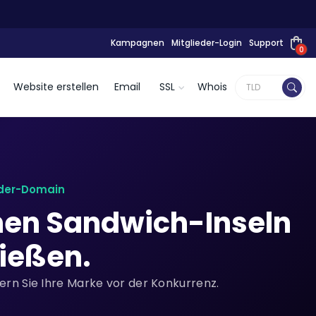
Kampagnen
Mitglieder-Login
Support
0
Website erstellen
Email
SSL
Whois
nder-Domain
chen Sandwich-Inseln
ießen.
ern Sie Ihre Marke vor der Konkurrenz.