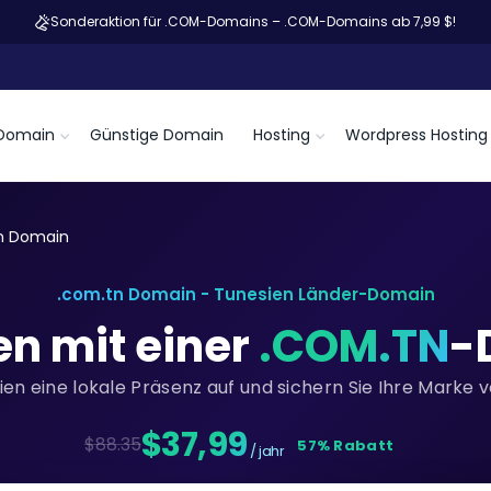
Sonderaktion für .COM-Domains – .COM-Domains ab 7,99 $!
Domain
Günstige Domain
Hosting
Wordpress Hosting
n Domain
.com.tn Domain - Tunesien Länder-Domain
en mit einer
.COM.TN
-
ien eine lokale Präsenz auf und sichern Sie Ihre Marke 
$37,99
$88.35
57% Rabatt
/ jahr