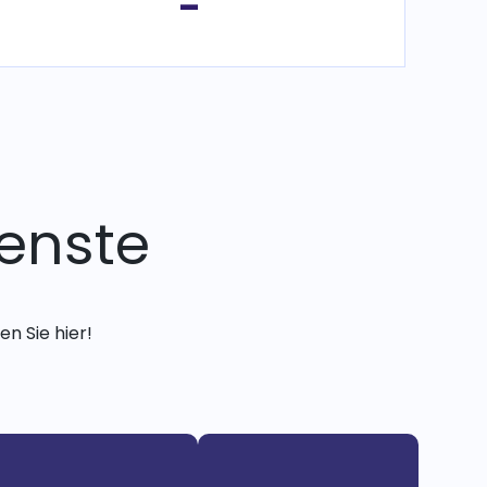
-
enste
n Sie hier!