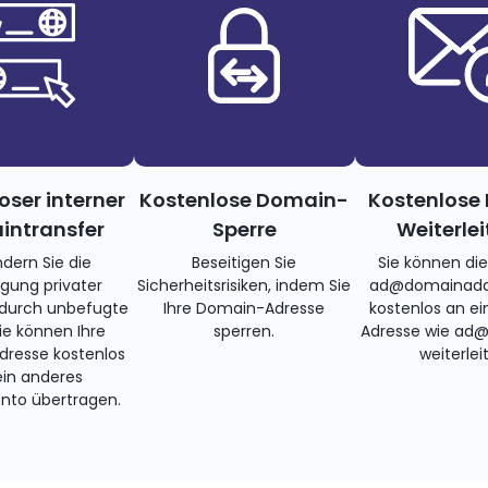
oser interner
Kostenlose Domain-
Kostenlose 
ntransfer
Sperre
Weiterle
ndern Sie die
Beseitigen Sie
Sie können di
gung privater
Sicherheitsrisiken, indem Sie
ad@domainadd
 durch unbefugte
Ihre Domain-Adresse
kostenlos an ei
Sie können Ihre
sperren.
Adresse wie ad
resse kostenlos
weiterlei
ein anderes
nto übertragen.