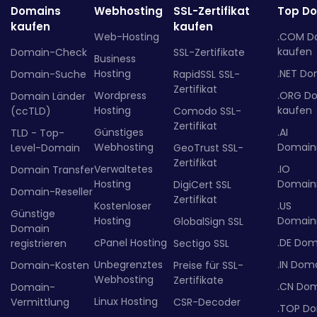
Domains
Webhosting
SSL-Zertifikat
Top D
kaufen
kaufen
Web-Hosting
.COM D
kaufen
Domain-Check
SSL-Zertifikate
Business
Hosting
.NET Do
Domain-Suche
RapidSSL SSL-
Zertifikat
Wordpress
.ORG D
Domain Länder
Hosting
kaufen
(ccTLD)
Comodo SSL-
Zertifikat
Günstiges
.AI
TLD - Top-
Webhosting
Domainr
Level-Domain
GeoTrust SSL-
Zertifikat
Verwaltetes
.IO
Domain Transfer
Hosting
Domainr
DigiCert SSL
Domain-Reseller
Zertifikat
Kostenloser
.US
Günstige
Hosting
Domainr
GlobalSign SSL
Domain
cPanel Hosting
.DE Dom
registrieren
Sectigo SSL
Unbegrenztes
.IN Dom
Domain-Kosten
Preise für SSL-
Webhosting
Zertifikate
.CN Do
Domain-
Linux Hosting
Vermittlung
CSR-Decoder
.TOP D