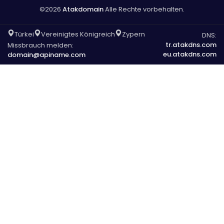
©2026
Atakdomain
Alle Rechte vorbehalten.
Türkei
Vereinigtes Königreich
Zypern
DNS:
tr.atakdns.com
Missbrauch melden:
eu.atakdns.com
domain@apiname.com