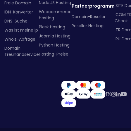
Node.JS Hosting
Freie Domain
.SITE D
Partnerprogramm
Woocommerce
IDN-Konverter
.COM.T
Domain-Reseller
Hosting
Check
DNS-Suche
Reseller Hosting
Plesk Hosting
.TR Dom
Was ist meine ip
Joomla Hosting
.RU Dom
Whois-Abfrage
Python Hosting
Domain
Hosting-Preise
Treuhandservice