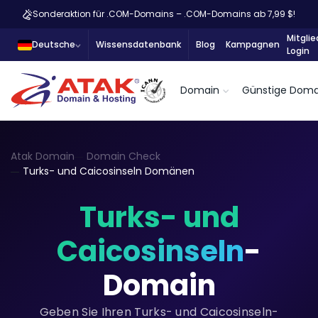
Sonderaktion für .COM-Domains – .COM-Domains ab 7,99 $!
Mitglie
Deutsche
Wissensdatenbank
Blog
Kampagnen
Login
Domain
Günstige Doma
Atak Domain
Domain Check
Turks- und Caicosinseln Domänen
Turks- und
Caicosinseln
-
Domain
Geben Sie Ihren Turks- und Caicosinseln-