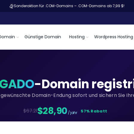
Sonderaktion für .COM-Domains – .COM-Domains ab 7,99 $!
Domain
Günstige Domain
Hosting
Wordpress Hosting
OGADO
-Domain registr
re gewünschte Domain-Endung sofort und sichern Sie Ihre
$28,90
$67.21
57% Rabatt
/ jahr