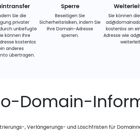
ntransfer
Sperre
Weiterle
ndern Sie die
Beseitigen Sie
Sie können di
gung privater
Sicherheitsrisiken, indem Sie
ad@domainadd
 durch unbefugte
Ihre Domain-Adresse
kostenlos an ei
Sie können Ihre
sperren.
Adresse wie ad
resse kostenlos
weiterlei
ein anderes
nto übertragen.
o-Domain-Infor
trierungs-, Verlängerungs- und Löschfristen für Domai