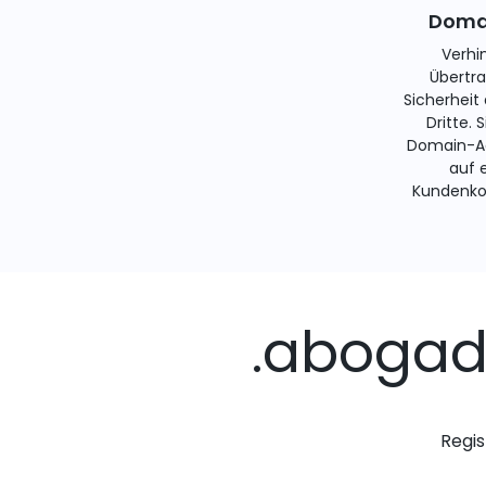
Domai
Verhi
Übertra
Sicherheit
Dritte. 
Domain-Ad
auf 
Kundenko
.abogad
Regis