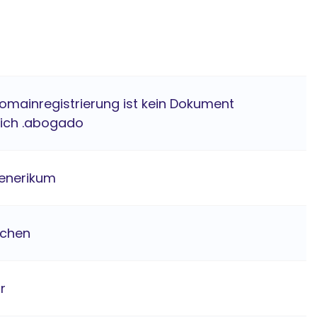
Domainregistrierung ist kein Dokument
lich .abogado
enerikum
ichen
hr