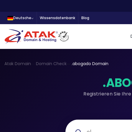
Deutsche
Wissensdatenbank
Blog
Atak Domain
Domain Check
.abogado Domain
.AB
Registrieren Sie Ih