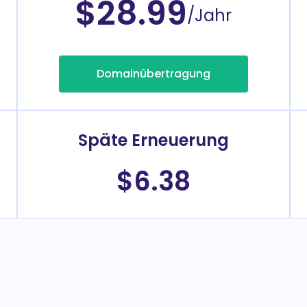
$28.99
/Jahr
Domainübertragung
Späte Erneuerung
$6.38