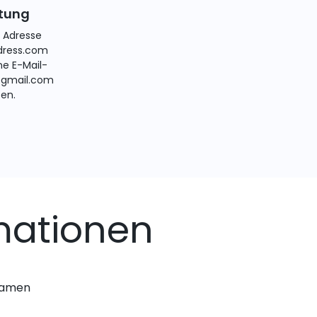
itung
e Adresse
ress.com
ne E-Mail-
@gmail.com
ten.
mationen
nnamen