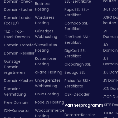
kaufen
Domain-Check
SSL-Zertifikate
Business
Hosting
.NET Do
Domain-Suche
RapidSSL SSL-
Zertifikat
Wordpress
.ORG D
Domain Länder
Hosting
kaufen
(ccTLD)
Comodo SSL-
Zertifikat
Günstiges
.AI
TLD - Top-
Webhosting
Domainr
Level-Domain
GeoTrust SSL-
Zertifikat
Verwaltetes
.IO
Domain Transfer
Hosting
Domainr
DigiCert SSL
Domain-Reseller
Zertifikat
Kostenloser
.US
Günstige
Hosting
Domainr
GlobalSign SSL
Domain
cPanel Hosting
.DE Dom
registrieren
Sectigo SSL
Unbegrenztes
.IN Dom
Domain-Kosten
Preise für SSL-
Webhosting
Zertifikate
.CN Do
Domain-
Linux Hosting
Vermittlung
CSR-Decoder
.TOP D
Node.JS Hosting
Freie Domain
.SITE D
Partnerprogramm
Woocommerce
IDN-Konverter
.COM.T
Domain-Reseller
Hosting