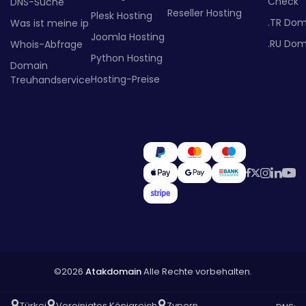
Check
DNS-Suche
Reseller Hosting
Plesk Hosting
.TR Dom
Was ist meine ip
Joomla Hosting
.RU Dom
Whois-Abfrage
Python Hosting
Domain
Hosting-Preise
Treuhandservice
©2026
Atakdomain
Alle Rechte vorbehalten.
Türkei
Vereinigtes Königreich
Zypern