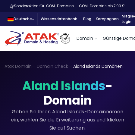
Sonderaktion für .COM-Domains – .COM-Domains ab 7,99 $!
Mitglie
Deutsche
Wissensdatenbank
Blog
Kampagnen
Login
Domain
Günstige Doma
Atak Domain
Domain Check
Aland Islands Domänen
Aland Islands
-
Domain
Geben Sie Ihren Aland Islands-Domainnamen
ein, wählen Sie die Erweiterung aus und klicken
Sie auf Suchen.