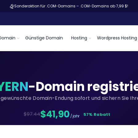
Sonderaktion für .COM-Domains – .COM-Domains ab 7,99 $!
Domain
Günstige Domain
Hosting
Wordpress Hosting
YERN
-Domain registri
re gewünschte Domain-Endung sofort und sichern Sie Ihre
$41,90
$97.44
57% Rabatt
/ jahr