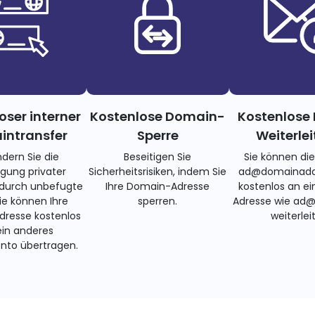
oser interner
Kostenlose Domain-
Kostenlose 
ntransfer
Sperre
Weiterle
ndern Sie die
Beseitigen Sie
Sie können di
gung privater
Sicherheitsrisiken, indem Sie
ad@domainadd
 durch unbefugte
Ihre Domain-Adresse
kostenlos an ei
Sie können Ihre
sperren.
Adresse wie ad
resse kostenlos
weiterlei
ein anderes
nto übertragen.