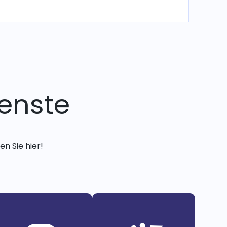
enste
n Sie hier!