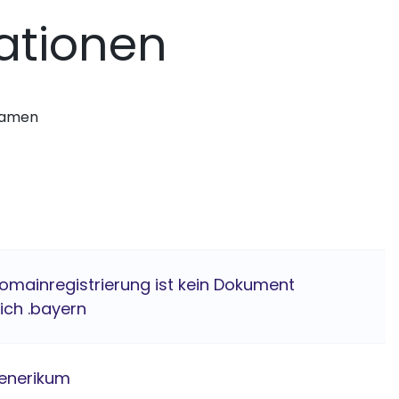
ationen
nnamen
Domainregistrierung ist kein Dokument
lich .bayern
enerikum