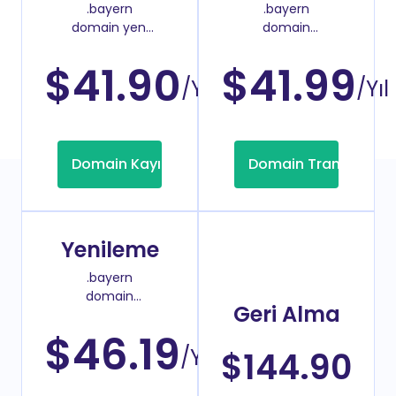
.bayern
.bayern
domain yeni
domain
kayıt fiyatı
transfer fiyatı
$41.90
$41.99
/Yıl
/Yıl
Domain Kayıt
Domain Transfer
Yenileme
.bayern
domain
Geri Alma
yenileme
fiyatı
$46.19
/Yıl
$144.90