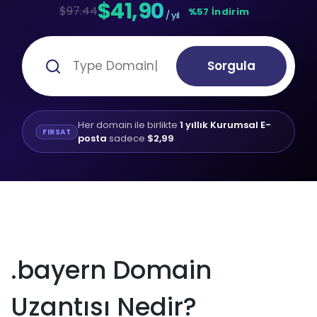
$41,90
$97.44
%57 İndirim
/ yıl
Sorgula
Her domain ile birlikte
1 yıllık Kurumsal E-
FIRSAT
posta
sadece
$2,99
.bayern Domain
Uzantısı Nedir?