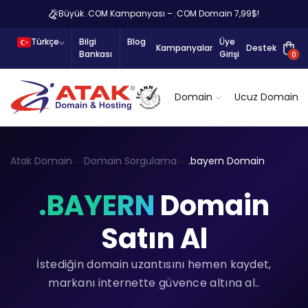
Büyük .COM Kampanyası – .COM Domain 7,99$!
Türkçe
Bilgi
Blog
Üye
Kampanyalar
Destek
Bankası
Girişi
0
Domain
Ucuz Domain
Atak Domain
Domain Sorgulama
.bayern Domain
.BAYERN
Domain
Satın Al
İstediğin domain uzantısını hemen kaydet,
markanı internette güvence altına al..