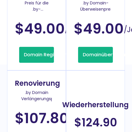
Preis für die
.by Domain-
.by-
Überweisenpreis
Domainregistrierung
$49.00
$49.00
/Jahr
/J
Domain Registrierung
Domainübertragung
Renovierung
.by Domain
Verlängerungspreis
Wiederherstellung
$107.80
/Jahr
$124.90