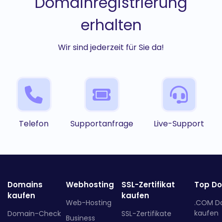
Domainregistrierung
erhalten
Wir sind jederzeit für Sie da!
Telefon
Supportanfrage
Live-Support
Domains
Webhosting
SSL-Zertifikat
Top D
kaufen
kaufen
Web-Hosting
.COM D
kaufen
Domain-Check
SSL-Zertifikate
Business