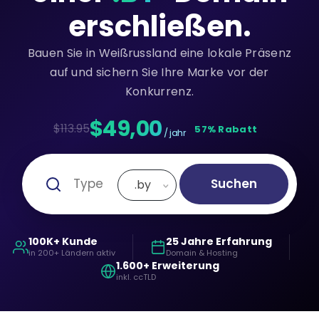
erschließen.
Bauen Sie in Weißrussland eine lokale Präsenz
auf und sichern Sie Ihre Marke vor der
Konkurrenz.
$49,00
$113.95
57% Rabatt
/ jahr
Suchen
.by
100K+ Kunde
25 Jahre Erfahrung
in 200+ Ländern aktiv
Domain & Hosting
1.600+ Erweiterung
inkl. ccTLD