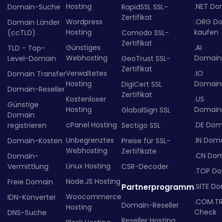
Hosting
.NET Do
Domain-Suche
RapidSSL SSL-
Zertifikat
Wordpress
.ORG D
Domain Länder
Hosting
kaufen
(ccTLD)
Comodo SSL-
Zertifikat
Günstiges
.AI
TLD - Top-
Webhosting
Domainr
Level-Domain
GeoTrust SSL-
Zertifikat
Verwaltetes
.IO
Domain Transfer
Hosting
Domainr
DigiCert SSL
Domain-Reseller
Zertifikat
Kostenloser
.US
Günstige
Hosting
Domainr
GlobalSign SSL
Domain
cPanel Hosting
.DE Dom
registrieren
Sectigo SSL
Unbegrenztes
.IN Dom
Domain-Kosten
Preise für SSL-
Webhosting
Zertifikate
.CN Do
Domain-
Linux Hosting
Vermittlung
CSR-Decoder
.TOP D
Node.JS Hosting
Freie Domain
.SITE D
Partnerprogramm
Woocommerce
IDN-Konverter
.COM.T
Domain-Reseller
Hosting
Check
DNS-Suche
Reseller Hosting