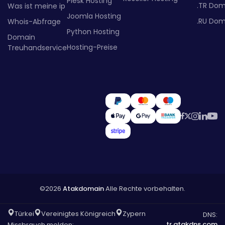
Plesk Hosting
.TR Dom
Was ist meine ip
Joomla Hosting
.RU Dom
Whois-Abfrage
Python Hosting
Domain
Hosting-Preise
Treuhandservice
©2026
Atakdomain
Alle Rechte vorbehalten.
Türkei
Vereinigtes Königreich
Zypern
DNS:
tr.atakdns.com
Missbrauch melden: