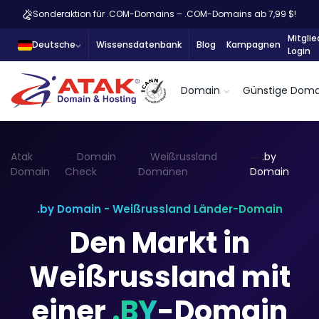
Sonderaktion für .COM-Domains – .COM-Domains ab 7,99 $!
Mitglie
Deutsche
Wissensdatenbank
Blog
Kampagnen
Login
Domain
Günstige Doma
Atak
Domain
Weißrussland
.by
Domain
Check
Domänen
Domain
.by Domain - Weißrussland Länder-Domain
Den Markt in
Weißrussland mit
einer
.BY
-Domain