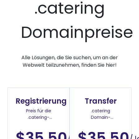
.catering
Domainpreise
Alle Lösungen, die Sie suchen, um an der
Webwelt teilzunehmen, finden Sie hier!
Registrierung
Transfer
Preis für die
.catering
.catering-
Domain-
Domainregistrierung
Überweisenpreis
$35.50
$35.50
/Jahr
/J