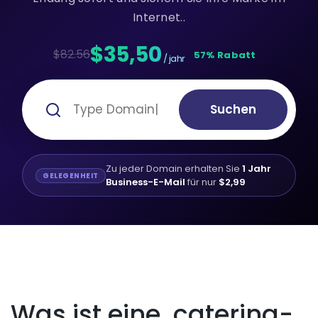
Internet..
$35,50
$82.56
57% Rabatt
/ jahr
Suchen
Zu jeder Domain erhalten Sie
1 Jahr
GELEGENHEIT
Business-E-Mail
für nur
$2,99
Was ist eine .catering-