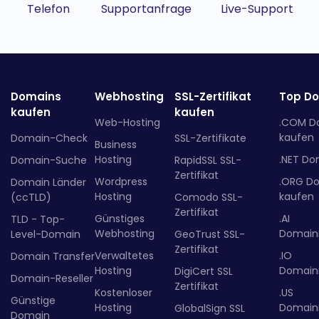
Telefon
Supportanfrage
Live-Support
Domains
Webhosting
SSL-Zertifikat
Top D
kaufen
kaufen
Web-Hosting
.COM D
kaufen
Domain-Check
SSL-Zertifikate
Business
Hosting
.NET Do
Domain-Suche
RapidSSL SSL-
Zertifikat
Wordpress
.ORG D
Domain Länder
Hosting
kaufen
(ccTLD)
Comodo SSL-
Zertifikat
Günstiges
.AI
TLD - Top-
Webhosting
Domainr
Level-Domain
GeoTrust SSL-
Zertifikat
Verwaltetes
.IO
Domain Transfer
Hosting
Domainr
DigiCert SSL
Domain-Reseller
Zertifikat
Kostenloser
.US
Günstige
Hosting
Domainr
GlobalSign SSL
Domain