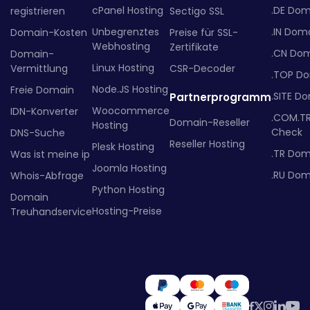
cPanel Hosting
.DE Dom
registrieren
Sectigo SSL
Unbegrenztes
.IN Dom
Domain-Kosten
Preise für SSL-
Webhosting
Zertifikate
.CN Do
Domain-
Linux Hosting
Vermittlung
CSR-Decoder
.TOP D
Node.JS Hosting
Freie Domain
.SITE D
Partnerprogramm
Woocommerce
IDN-Konverter
.COM.T
Domain-Reseller
Hosting
Check
DNS-Suche
Reseller Hosting
Plesk Hosting
.TR Dom
Was ist meine ip
Joomla Hosting
.RU Dom
Whois-Abfrage
Python Hosting
Domain
Hosting-Preise
Treuhandservice