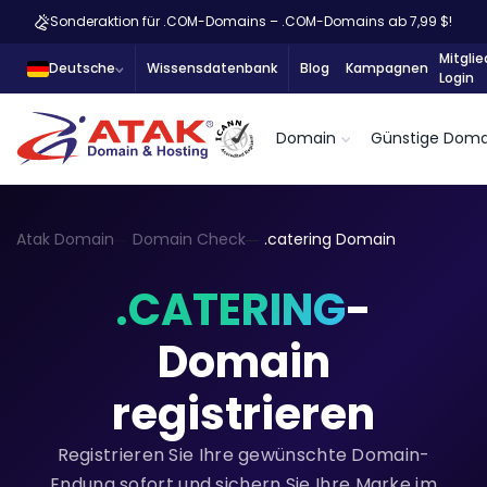
Sonderaktion für .COM-Domains – .COM-Domains ab 7,99 $!
Mitglie
Deutsche
Wissensdatenbank
Blog
Kampagnen
Login
Domain
Günstige Doma
Atak Domain
Domain Check
.catering Domain
.CATERING
-
Domain
registrieren
Registrieren Sie Ihre gewünschte Domain-
Endung sofort und sichern Sie Ihre Marke im