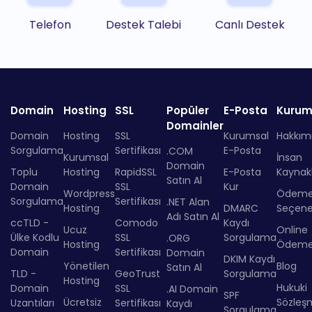
Telefon
Destek Talebi
Canlı Destek
Domain
Hosting
SSL
Popüler
E-Posta
Kurum
Domainler
Domain
Hosting
SSL
Kurumsal
Hakkım
Sorgulama
Sertifikası
E-Posta
.COM
Kurumsal
İnsan
Domain
Toplu
Hosting
RapidSSL
E-Posta
Kaynakl
Satın Al
Domain
SSL
Kur
Wordpress
Ödem
Sorgulama
Sertifikası
.NET Alan
Hosting
DMARC
Seçenek
Adı Satın Al
ccTLD -
Comodo
Kaydı
Ucuz
Online
Ülke Kodlu
SSL
Sorgulama
.ORG
Hosting
Ödem
Domain
Sertifikası
Domain
DKIM Kaydı
Yönetilen
Blog
Satın Al
TLD -
GeoTrust
Sorgulama
Hosting
Hukuki
Domain
SSL
.AI Domain
SPF
Ücretsiz
Sözleş
Uzantıları
Sertifikası
Kaydı
Sorgulama