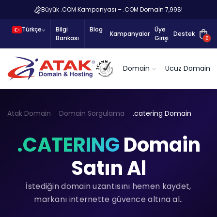
Büyük .COM Kampanyası – .COM Domain 7,99$!
Türkçe
Bilgi
Blog
Üye
Kampanyalar
Destek
Bankası
Girişi
0
Domain
Ucuz Domain
Atak Domain
Domain Sorgulama
.catering Domain
.CATERING
Domain
Satın Al
İstediğin domain uzantısını hemen kaydet,
markanı internette güvence altına al..