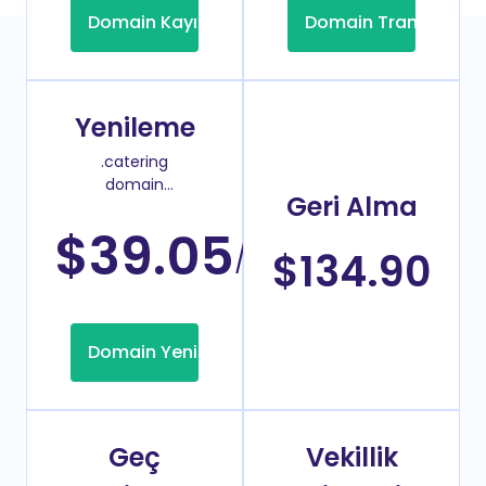
Domain Kayıt
Domain Transfer
Yenileme
.catering
domain
Geri Alma
yenileme
fiyatı
$39.05
/Yıl
$134.90
Domain Yenileme
Geç
Vekillik