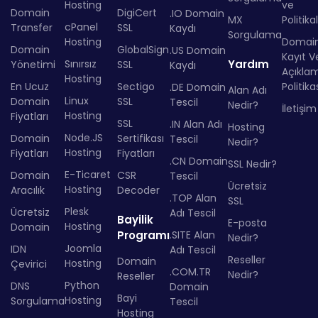
Hosting
ve
Domain
DigiCert
.IO Domain
MX
Politika
cPanel
Transfer
SSL
Kaydı
Sorgulama
Hosting
Domai
Domain
GlobalSign
.US Domain
Kayıt Ve
Sınırsız
Yardım
Yönetimi
SSL
Kaydı
Açıkla
Hosting
En Ucuz
Sectigo
Politika
.DE Domain
Alan Adı
Linux
Domain
SSL
Tescil
Nedir?
İletişim
Hosting
Fiyatları
SSL
.IN Alan Adı
Hosting
Node.JS
Domain
Sertifikası
Tescil
Nedir?
Hosting
Fiyatları
Fiyatları
.CN Domain
SSL Nedir?
E-Ticaret
Domain
CSR
Tescil
Ücretsiz
Hosting
Aracılık
Decoder
.TOP Alan
SSL
Plesk
Ücretsiz
Adı Tescil
Bayilik
E-posta
Hosting
Domain
Programı
.SITE Alan
Nedir?
Joomla
IDN
Adı Tescil
Reseller
Domain
Hosting
Çevirici
.COM.TR
Nedir?
Reseller
Python
DNS
Domain
Bayi
Hosting
Sorgulama
Tescil
Hosting