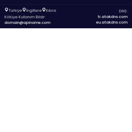
Türkiye
İngiltere
Kıbrıs
DNS:
tr.atakdns.com
Kötüye Kullanım Bildir:
eu.atakdns.com
domain@apiname.com