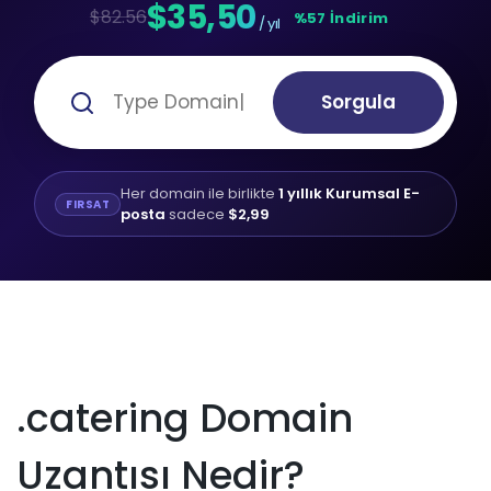
$35,50
$82.56
%57 İndirim
/ yıl
Sorgula
Her domain ile birlikte
1 yıllık Kurumsal E-
FIRSAT
posta
sadece
$2,99
.catering Domain
Uzantısı Nedir?