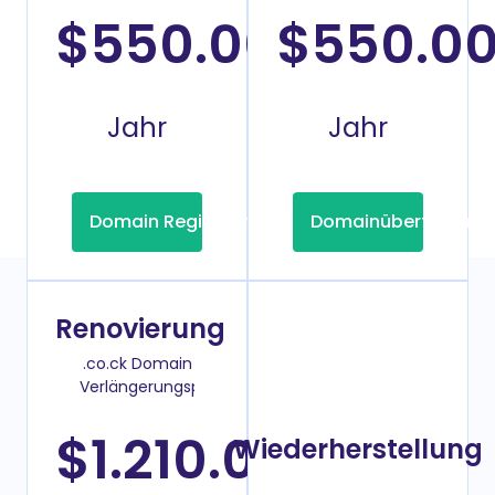
$550.00
$550.0
/2
Jahr
Jahr
Domain Registrierung
Domainübertragung
Renovierung
.co.ck Domain
Verlängerungspreis
$1.210.00
Wiederherstellung
/2