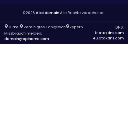
©2026
Atakdomain
Alle Rechte vorbehalten.
Türkei
Vereinigtes Königreich
Zypern
DNS:
tr.atakdns.com
Missbrauch melden:
eu.atakdns.com
domain@apiname.com