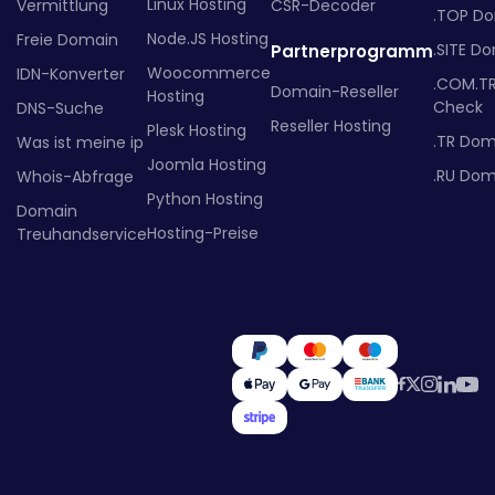
Linux Hosting
Vermittlung
CSR-Decoder
.TOP D
Node.JS Hosting
Freie Domain
.SITE D
Partnerprogramm
Woocommerce
IDN-Konverter
.COM.T
Domain-Reseller
Hosting
Check
DNS-Suche
Reseller Hosting
Plesk Hosting
.TR Dom
Was ist meine ip
Joomla Hosting
.RU Dom
Whois-Abfrage
Python Hosting
Domain
Hosting-Preise
Treuhandservice