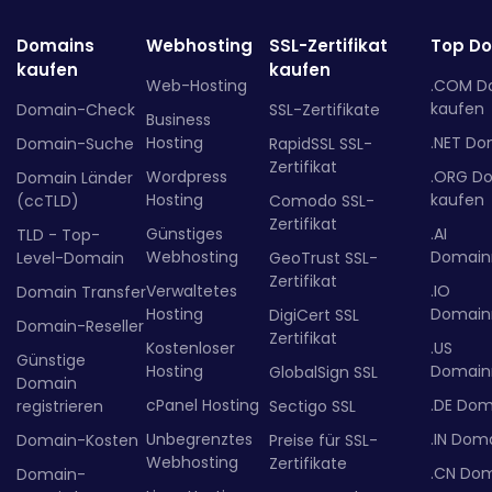
Domains
Webhosting
SSL-Zertifikat
Top D
kaufen
kaufen
Web-Hosting
.COM D
kaufen
Domain-Check
SSL-Zertifikate
Business
Hosting
.NET Do
Domain-Suche
RapidSSL SSL-
Zertifikat
Wordpress
.ORG D
Domain Länder
Hosting
kaufen
(ccTLD)
Comodo SSL-
Zertifikat
Günstiges
.AI
TLD - Top-
Webhosting
Domainr
Level-Domain
GeoTrust SSL-
Zertifikat
Verwaltetes
.IO
Domain Transfer
Hosting
Domainr
DigiCert SSL
Domain-Reseller
Zertifikat
Kostenloser
.US
Günstige
Hosting
Domainr
GlobalSign SSL
Domain
cPanel Hosting
.DE Dom
registrieren
Sectigo SSL
Unbegrenztes
.IN Dom
Domain-Kosten
Preise für SSL-
Webhosting
Zertifikate
.CN Do
Domain-