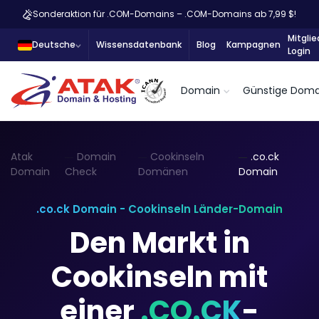
Sonderaktion für .COM-Domains – .COM-Domains ab 7,99 $!
Mitglie
Deutsche
Wissensdatenbank
Blog
Kampagnen
Login
Domain
Günstige Doma
Atak
Domain
Cookinseln
.co.ck
Domain
Check
Domänen
Domain
.co.ck Domain - Cookinseln Länder-Domain
Den Markt in
Cookinseln mit
einer
.CO.CK
-