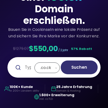
Domain
erschließen.
Bauen Sie in Cookinseln eine lokale Präsenz auf
und sichern Sie Ihre Marke vor der Konkurrenz.
$550,00
$1279.07
57% Rabatt
/ 2 jahr
Suchen
.co.ck
100K+ Kunde
25 Jahre Erfahrung
in 200+ Ländern aktiv
Domain & Hosting
1.600+ Erweiterung
inkl. ccTLD