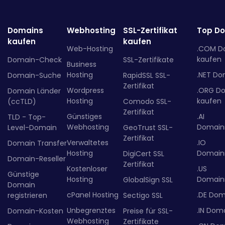
Domains
Webhosting
SSL-Zertifikat
Top D
kaufen
kaufen
Web-Hosting
.COM D
kaufen
Domain-Check
SSL-Zertifikate
Business
Hosting
.NET Do
Domain-Suche
RapidSSL SSL-
Zertifikat
Wordpress
.ORG D
Domain Länder
Hosting
kaufen
(ccTLD)
Comodo SSL-
Zertifikat
Günstiges
.AI
TLD - Top-
Webhosting
Domainr
Level-Domain
GeoTrust SSL-
Zertifikat
Verwaltetes
.IO
Domain Transfer
Hosting
Domainr
DigiCert SSL
Domain-Reseller
Zertifikat
Kostenloser
.US
Günstige
Hosting
Domainr
GlobalSign SSL
Domain
cPanel Hosting
.DE Dom
registrieren
Sectigo SSL
Unbegrenztes
.IN Dom
Domain-Kosten
Preise für SSL-
Webhosting
Zertifikate