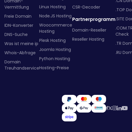
.CN Do
Domain-
Linux Hosting
Vermittlung
CSR-Decoder
.TOP D
Node.JS Hosting
Freie Domain
.SITE D
Partnerprogramm
Woocommerce
IDN-Konverter
.COM.T
Domain-Reseller
Hosting
Check
DNS-Suche
Reseller Hosting
Plesk Hosting
.TR Dom
Was ist meine ip
Joomla Hosting
.RU Dom
Whois-Abfrage
Python Hosting
Domain
Hosting-Preise
Treuhandservice