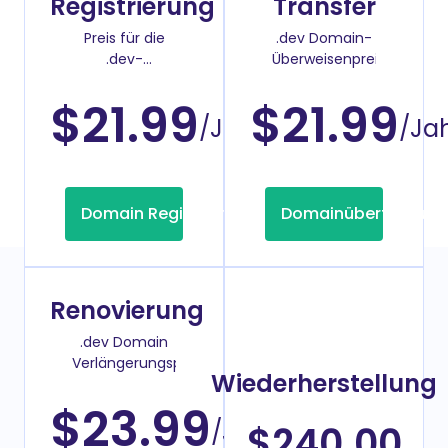
Registrierung
Transfer
Preis für die
.dev Domain-
.dev-
Überweisenpreis
Domainregistrierung
$21.99
$21.99
/Jahr
/Ja
Domain Registrierung
Domainübertragung
Renovierung
.dev Domain
Verlängerungspreis
Wiederherstellung
$23.99
/Jahr
$240.00