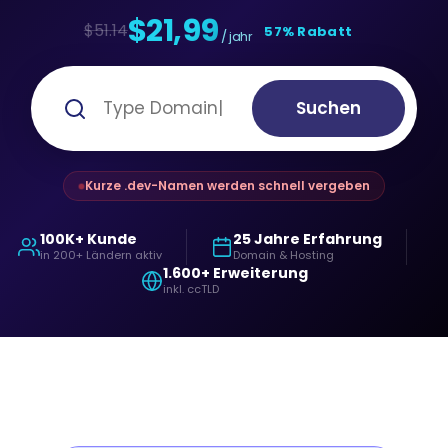
$21,99
$51.14
57% Rabatt
/ jahr
Suchen
Kurze .dev-Namen werden schnell vergeben
100K+ Kunde
25 Jahre Erfahrung
in 200+ Ländern aktiv
Domain & Hosting
1.600+ Erweiterung
inkl. ccTLD