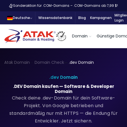
Sonderaktion für .COM-Domains – .COM-Domains ab 7,99 $!
Mitglie
Deutsche
Wissensdatenbank
Blog
Kampagnen
Login
Domain
Günstige Doma
Atak Domain
Domain Check
.dev Domain
.dev Domain
.DEV Domain kaufen — Software & Developer
Domain
Check deine .dev-Domain für dein Software-
Projekt.
Von Google betrieben und
standardmäßig nur mit HTTPS — die Endung für
Entwickler. Jetzt sichern.