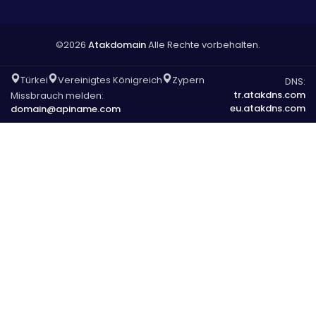
©2026
Atakdomain
Alle Rechte vorbehalten.
Türkei
Vereinigtes Königreich
Zypern
DNS:
tr.atakdns.com
Missbrauch melden:
eu.atakdns.com
domain@apiname.com