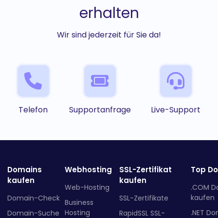
erhalten
Wir sind jederzeit für Sie da!
Telefon
Supportanfrage
Live-Support
Domains
Webhosting
SSL-Zertifikat
Top D
kaufen
kaufen
Web-Hosting
.COM D
kaufen
Domain-Check
SSL-Zertifikate
Business
Hosting
.NET Do
Domain-Suche
RapidSSL SSL-