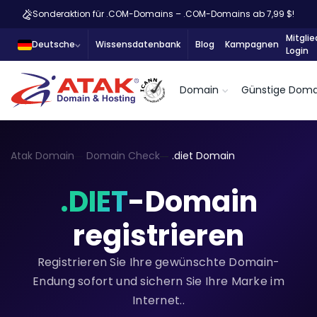
Sonderaktion für .COM-Domains – .COM-Domains ab 7,99 $!
Mitglie
Deutsche
Wissensdatenbank
Blog
Kampagnen
Login
Domain
Günstige Doma
Atak Domain
Domain Check
.diet Domain
.DIET
-Domain
registrieren
Registrieren Sie Ihre gewünschte Domain-
Endung sofort und sichern Sie Ihre Marke im
Internet..