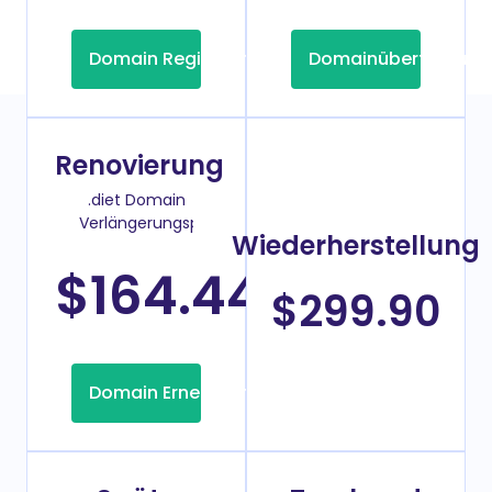
Domain Registrierung
Domainübertragung
Renovierung
.diet Domain
Verlängerungspreis
Wiederherstellung
$164.44
/Jahr
$299.90
Domain Erneuerung