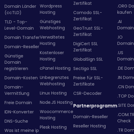
Zertifikat
Wordpress
.ORG D
Domain Länder
Hosting
kaufen
(ccTLD)
Comodo SSL-
Zertifikat
Günstiges
.AI
TLD - Top-
Webhosting
Domainr
Level-Domain
GeoTrust SSL-
Zertifikat
Verwaltetes
.IO
Domain Transfer
Hosting
Domainr
DigiCert SSL
Domain-Reseller
Zertifikat
Kostenloser
.US
Günstige
Hosting
Domainr
GlobalSign SSL
Domain
cPanel Hosting
.DE Dom
registrieren
Sectigo SSL
Unbegrenztes
.IN Dom
Domain-Kosten
Preise für SSL-
Webhosting
Zertifikate
.CN Do
Domain-
Linux Hosting
Vermittlung
CSR-Decoder
.TOP D
Node.JS Hosting
Freie Domain
.SITE D
Partnerprogramm
Woocommerce
IDN-Konverter
.COM.T
Domain-Reseller
Hosting
Check
DNS-Suche
Reseller Hosting
Plesk Hosting
.TR Dom
Was ist meine ip