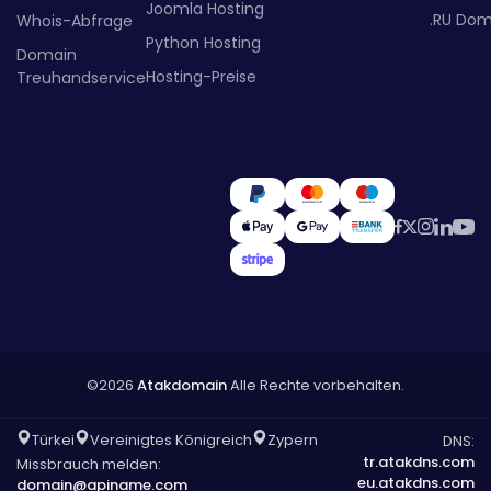
Joomla Hosting
.RU Dom
Whois-Abfrage
Python Hosting
Domain
Hosting-Preise
Treuhandservice
©2026
Atakdomain
Alle Rechte vorbehalten.
Türkei
Vereinigtes Königreich
Zypern
DNS:
tr.atakdns.com
Missbrauch melden:
eu.atakdns.com
domain@apiname.com