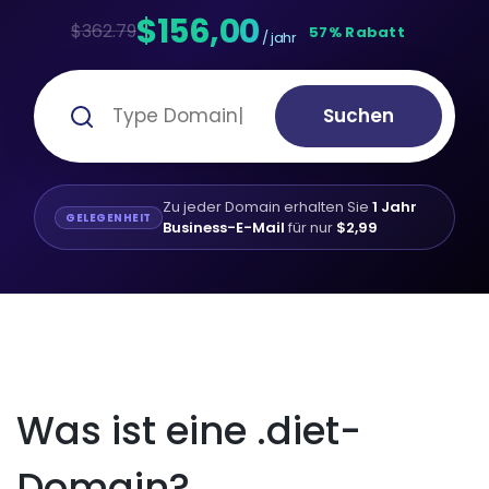
$156,00
$362.79
57% Rabatt
/ jahr
Suchen
Zu jeder Domain erhalten Sie
1 Jahr
GELEGENHEIT
Business-E-Mail
für nur
$2,99
Was ist eine .diet-
Domain?