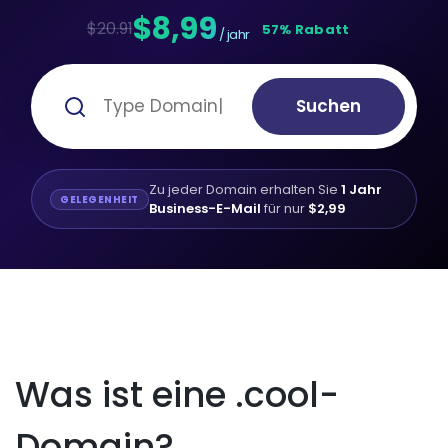
$8,99
$20.91
57% Rabatt
/ jahr
Suchen
Zu jeder Domain erhalten Sie
1 Jahr
GELEGENHEIT
Business-E-Mail
für nur
$2,99
Was ist eine .cool-
Domain?