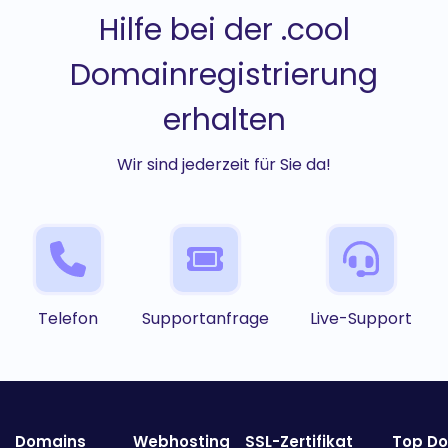
Hilfe bei der .cool
Domainregistrierung
erhalten
Wir sind jederzeit für Sie da!
Telefon
Supportanfrage
Live-Support
Domains
Webhosting
SSL-Zertifikat
Top D