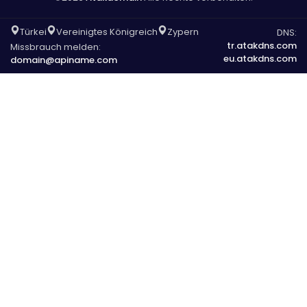
Türkei
Vereinigtes Königreich
Zypern
DNS:
tr.atakdns.com
Missbrauch melden:
eu.atakdns.com
domain@apiname.com