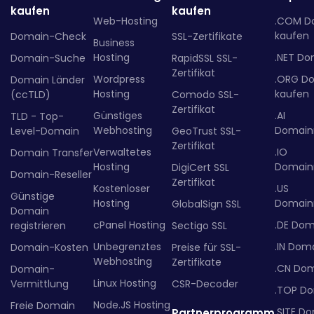
kaufen
kaufen
Web-Hosting
.COM D
kaufen
Domain-Check
SSL-Zertifikate
Business
Hosting
.NET Do
Domain-Suche
RapidSSL SSL-
Zertifikat
Wordpress
.ORG D
Domain Länder
Hosting
kaufen
(ccTLD)
Comodo SSL-
Zertifikat
Günstiges
.AI
TLD - Top-
Webhosting
Domainr
Level-Domain
GeoTrust SSL-
Zertifikat
Verwaltetes
.IO
Domain Transfer
Hosting
Domainr
DigiCert SSL
Domain-Reseller
Zertifikat
Kostenloser
.US
Günstige
Hosting
Domainr
GlobalSign SSL
Domain
cPanel Hosting
.DE Dom
registrieren
Sectigo SSL
Unbegrenztes
.IN Dom
Domain-Kosten
Preise für SSL-
Webhosting
Zertifikate
.CN Do
Domain-
Linux Hosting
Vermittlung
CSR-Decoder
.TOP D
Node.JS Hosting
Freie Domain
.SITE D
Partnerprogramm