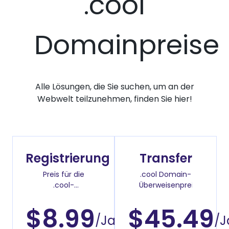
.cool
Domainpreise
Alle Lösungen, die Sie suchen, um an der
Webwelt teilzunehmen, finden Sie hier!
Registrierung
Transfer
Preis für die
.cool Domain-
.cool-
Überweisenpreis
Domainregistrierung
$8.99
$45.49
/Jahr
/J