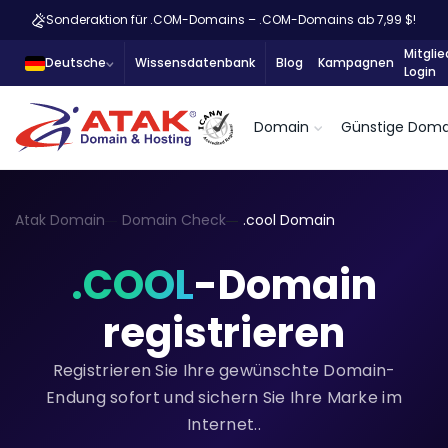
Sonderaktion für .COM-Domains – .COM-Domains ab 7,99 $!
Mitglie
Deutsche
Wissensdatenbank
Blog
Kampagnen
Login
Domain
Günstige Doma
Atak Domain
Domain Check
.cool Domain
.COOL
-Domain
registrieren
Registrieren Sie Ihre gewünschte Domain-
Endung sofort und sichern Sie Ihre Marke im
Internet..