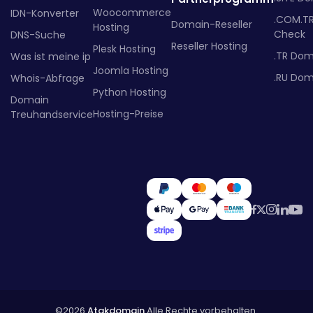
Woocommerce
IDN-Konverter
.COM.T
Domain-Reseller
Hosting
Check
DNS-Suche
Reseller Hosting
Plesk Hosting
.TR Dom
Was ist meine ip
Joomla Hosting
.RU Dom
Whois-Abfrage
Python Hosting
Domain
Hosting-Preise
Treuhandservice
©2026
Atakdomain
Alle Rechte vorbehalten.