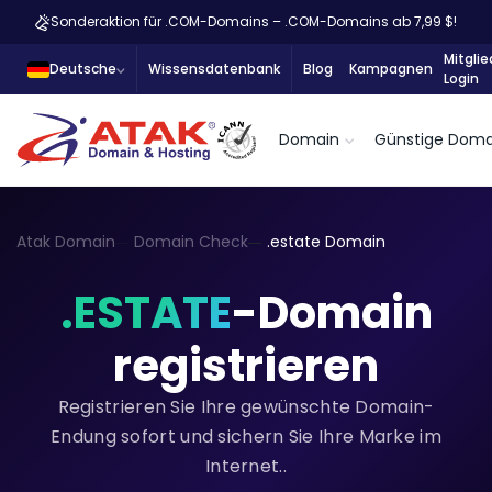
Sonderaktion für .COM-Domains – .COM-Domains ab 7,99 $!
Mitglie
Deutsche
Wissensdatenbank
Blog
Kampagnen
Login
Domain
Günstige Doma
Atak Domain
Domain Check
.estate Domain
.ESTATE
-Domain
registrieren
Registrieren Sie Ihre gewünschte Domain-
Endung sofort und sichern Sie Ihre Marke im
Internet..