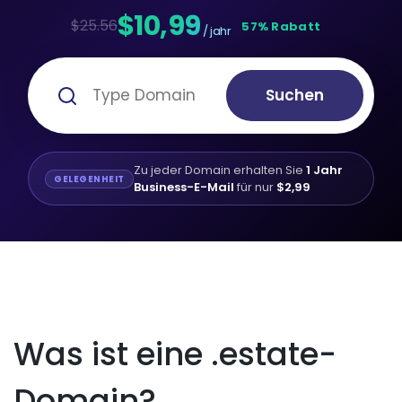
$10,99
$25.56
57% Rabatt
/ jahr
Suchen
Zu jeder Domain erhalten Sie
1 Jahr
GELEGENHEIT
Business-E-Mail
für nur
$2,99
Was ist eine .estate-
Domain?