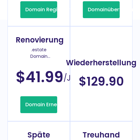
Domain Registrierung
Domainübertragung
Renovierung
.estate
Domain
Wiederherstellung
Verlängerungspreis
$41.99
/Jahr
$129.90
Domain Erneuerung
Späte
Treuhand