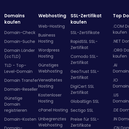
Domains
Webhosting
SSL-Zertifikat
Top D
kaufen
kaufen
Web-Hosting
.COM D
kaufen
Domain-Check
SSL-Zertifikate
Business
Hosting
.NET Do
Domain-Suche
RapidSSL SSL-
Zertifikat
Wordpress
.ORG D
Domain Länder
Hosting
kaufen
(ccTLD)
Comodo SSL-
Zertifikat
Günstiges
.AI
TLD - Top-
Webhosting
Domainr
Level-Domain
GeoTrust SSL-
Zertifikat
Verwaltetes
.IO
Domain Transfer
Hosting
Domainr
DigiCert SSL
Domain-Reseller
Zertifikat
Kostenloser
.US
Günstige
Hosting
Domainr
GlobalSign SSL
Domain
cPanel Hosting
.DE Dom
registrieren
Sectigo SSL
Unbegrenztes
.IN Dom
Domain-Kosten
Preise für SSL-
Webhosting
Zertifikate
.CN Do
Domain-