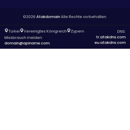
©2026
Atakdomain
Alle Rechte vorbehalten.
Türkei
Vereinigtes Königreich
Zypern
DNS:
tr.atakdns.com
Missbrauch melden:
eu.atakdns.com
domain@apiname.com