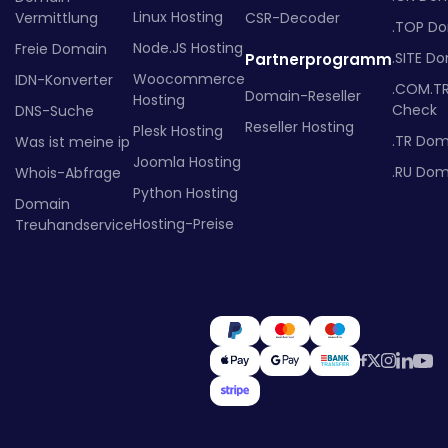
Linux Hosting
Vermittlung
CSR-Decoder
.TOP D
Node.JS Hosting
Freie Domain
.SITE D
Partnerprogramm
Woocommerce
IDN-Konverter
.COM.T
Domain-Reseller
Hosting
Check
DNS-Suche
Reseller Hosting
Plesk Hosting
.TR Dom
Was ist meine ip
Joomla Hosting
.RU Dom
Whois-Abfrage
Python Hosting
Domain
Hosting-Preise
Treuhandservice