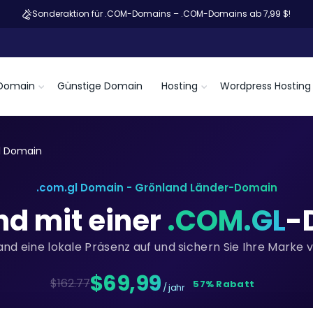
Sonderaktion für .COM-Domains – .COM-Domains ab 7,99 $!
Domain
Günstige Domain
Hosting
Wordpress Hosting
l Domain
.com.gl Domain - Grönland Länder-Domain
nd mit einer
.COM.GL
-
and eine lokale Präsenz auf und sichern Sie Ihre Marke 
$69,99
$162.77
57% Rabatt
/ jahr