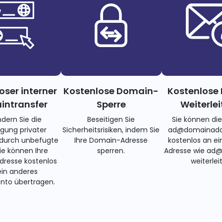
oser interner
Kostenlose Domain-
Kostenlose 
ntransfer
Sperre
Weiterle
ndern Sie die
Beseitigen Sie
Sie können di
gung privater
Sicherheitsrisiken, indem Sie
ad@domainadd
 durch unbefugte
Ihre Domain-Adresse
kostenlos an ei
Sie können Ihre
sperren.
Adresse wie ad
resse kostenlos
weiterlei
ein anderes
nto übertragen.