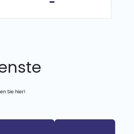
-
enste
n Sie hier!