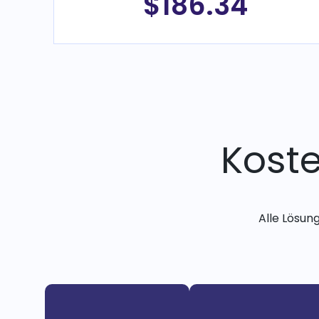
$186.34
Kost
Alle Lösun