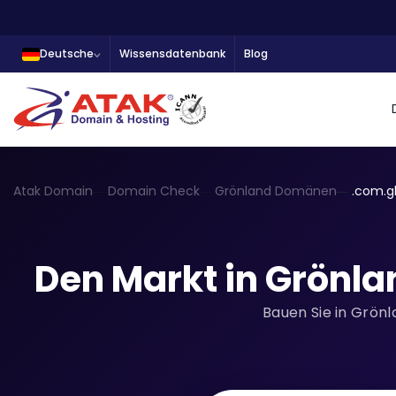
Deutsche
Wissensdatenbank
Blog
Atak Domain
Domain Check
Grönland Domänen
.com.g
Den Markt in Grönla
Bauen Sie in Grönl