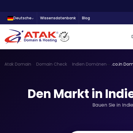
Deutsche
Wissensdatenbank
Blog
Atak Domain
Domain Check
Indien Domänen
.co.in Do
Den Markt in Indi
Bauen Sie in Indi