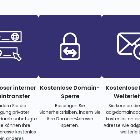
oser interner
Kostenlose Domain-
Kostenlose 
ntransfer
Sperre
Weiterle
ndern Sie die
Beseitigen Sie
Sie können di
gung privater
Sicherheitsrisiken, indem Sie
ad@domainadd
 durch unbefugte
Ihre Domain-Adresse
kostenlos an ei
Sie können Ihre
sperren.
Adresse wie ad
resse kostenlos
weiterlei
ein anderes