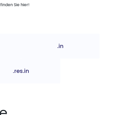
finden Sie hier!
.in
.res.in
se