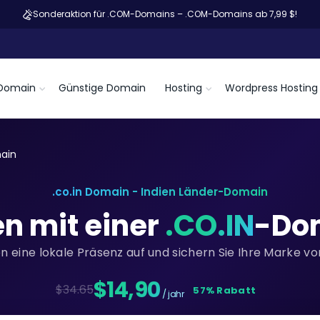
Sonderaktion für .COM-Domains – .COM-Domains ab 7,99 $!
Domain
Günstige Domain
Hosting
Wordpress Hosting
main
.co.in Domain - Indien Länder-Domain
en mit einer
.CO.IN
-Dom
en eine lokale Präsenz auf und sichern Sie Ihre Marke v
$14,90
$34.65
57% Rabatt
/ jahr