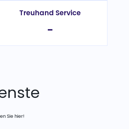
Treuhand Service
-
enste
n Sie hier!