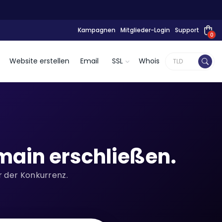
Kampagnen
Mitglieder-Login
Support
0
Website erstellen
Email
SSL
Whois
ain erschließen.
or der Konkurrenz.