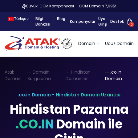
Büyük .COM Kampanyası – .COM Domain 7,99$!
Türkçe
Bilgi
Blog
Üye
Kampanyalar
Destek
Bankası
Girişi
0
Domain
Ucuz Domain
Atak
Domain
Hindistan
.co.in
Domain
Sorgulama
Domainler
Domain
.co.in Domain - Hindistan Domain Uzantısı
Hindistan Pazarına
.CO.IN
Domain ile