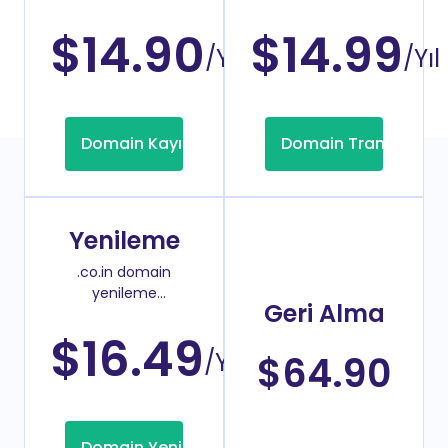
fiyatı
$14.90
$14.99
/Yıl
/Yıl
Domain Kayıt
Domain Transfer
Yenileme
.co.in domain
yenileme
Geri Alma
fiyatı
$16.49
/Yıl
$64.90
Domain Yenileme