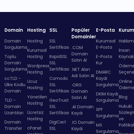
Domain
Hosting
SSL
Popüler
E-Posta
Kurum
Domainler
Domain
Hosting
SSL
Kurumsal
Hakkım
Sorgulama
Sertifikası
E-Posta
.COM
Kurumsal
İnsan
Domain
Toplu
Hosting
RapidSSL
E-Posta
Kaynakl
Satın Al
Domain
SSL
Kur
Wordpress
Ödem
Sorgulama
Sertifikası
.NET Alan
Hosting
DMARC
Seçenek
Adı Satın Al
ccTLD -
Comodo
Kaydı
Ucuz
Online
Ülke Kodlu
SSL
Sorgulama
.ORG
Hosting
Ödem
Domain
Sertifikası
Domain
DKIM Kaydı
Yönetilen
Blog
Satın Al
TLD -
GeoTrust
Sorgulama
Hosting
Hukuki
Domain
SSL
.AI Domain
SPF
Ücretsiz
Sözleş
Uzantıları
Sertifikası
Kaydı
Sorgulama
Hosting
ve
Domain
DigiCert
.IO Domain
MX
Politika
cPanel
Transfer
SSL
Kaydı
Sorgulama