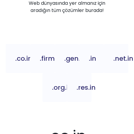
Web dünyasında yer almanız için
aradığın tüm çözümler burada!
.co.in
.firm.in
.gen.in
.in
.net.in
.org.in
.res.in