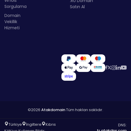
Whois
.RU Domain
Sorgulama
Satın Al
Domain
Vekillik
Hizmeti
©2026
Atakdomain
Tüm hakları saklıdır.
Türkiye
İngiltere
Kıbrıs
DNS:
tr.atakdns.com
Kötüye Kullanım Bildir: