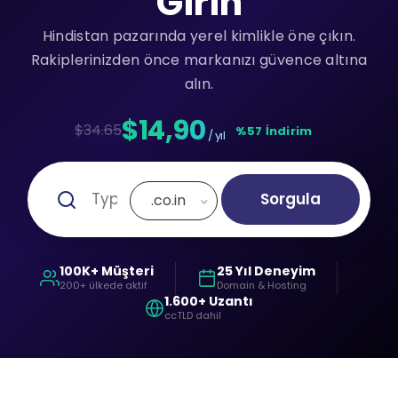
Girin
Hindistan pazarında yerel kimlikle öne çıkın.
Rakiplerinizden önce markanızı güvence altına
alın.
$14,90
$34.65
%57 İndirim
/ yıl
Sorgula
.co.in
100K+ Müşteri
25 Yıl Deneyim
200+ ülkede aktif
Domain & Hosting
1.600+ Uzantı
ccTLD dahil