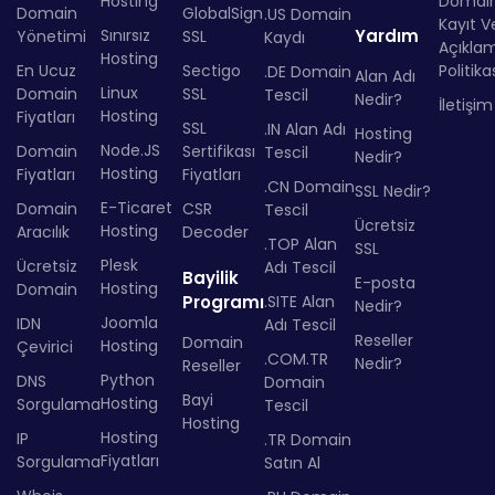
Hosting
Domai
Domain
GlobalSign
.US Domain
Kayıt Ve
Sınırsız
Yardım
Yönetimi
SSL
Kaydı
Açıkla
Hosting
En Ucuz
Sectigo
Politika
.DE Domain
Alan Adı
Linux
Domain
SSL
Tescil
Nedir?
İletişim
Hosting
Fiyatları
SSL
.IN Alan Adı
Hosting
Node.JS
Domain
Sertifikası
Tescil
Nedir?
Hosting
Fiyatları
Fiyatları
.CN Domain
SSL Nedir?
E-Ticaret
Domain
CSR
Tescil
Ücretsiz
Hosting
Aracılık
Decoder
.TOP Alan
SSL
Plesk
Ücretsiz
Adı Tescil
Bayilik
E-posta
Hosting
Domain
Programı
.SITE Alan
Nedir?
Joomla
IDN
Adı Tescil
Reseller
Domain
Hosting
Çevirici
.COM.TR
Nedir?
Reseller
Python
DNS
Domain
Bayi
Hosting
Sorgulama
Tescil
Hosting
Hosting
IP
.TR Domain
Fiyatları
Sorgulama
Satın Al