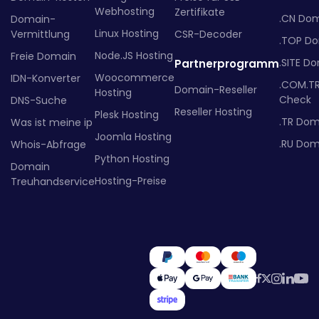
Webhosting
Zertifikate
.CN Do
Domain-
Linux Hosting
Vermittlung
CSR-Decoder
.TOP D
Node.JS Hosting
Freie Domain
.SITE D
Partnerprogramm
Woocommerce
IDN-Konverter
.COM.T
Domain-Reseller
Hosting
Check
DNS-Suche
Reseller Hosting
Plesk Hosting
.TR Dom
Was ist meine ip
Joomla Hosting
.RU Dom
Whois-Abfrage
Python Hosting
Domain
Hosting-Preise
Treuhandservice