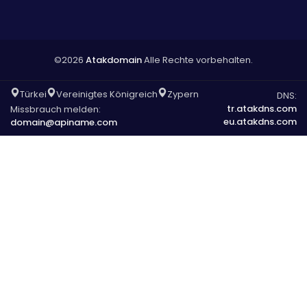
©2026
Atakdomain
Alle Rechte vorbehalten.
Türkei
Vereinigtes Königreich
Zypern
DNS:
tr.atakdns.com
Missbrauch melden:
eu.atakdns.com
domain@apiname.com