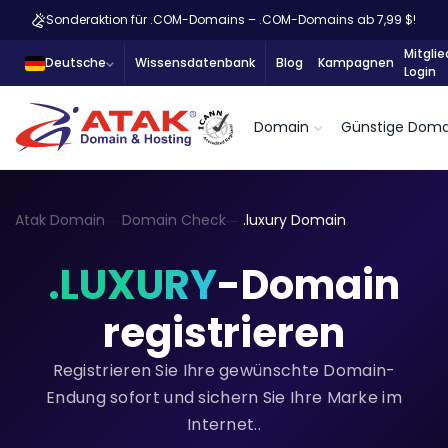
Sonderaktion für .COM-Domains – .COM-Domains ab 7,99 $!
Mitglie
Deutsche
Wissensdatenbank
Blog
Kampagnen
Login
Domain
Günstige Doma
Atak Domain
Domain Check
.luxury Domain
.LUXURY
-Domain
registrieren
Registrieren Sie Ihre gewünschte Domain-
Endung sofort und sichern Sie Ihre Marke im
Internet..