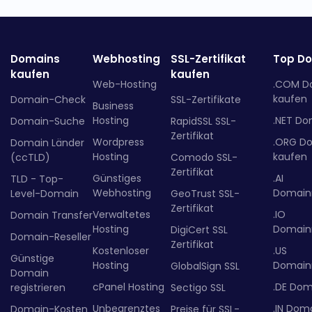
Domains
Webhosting
SSL-Zertifikat
Top D
kaufen
kaufen
Web-Hosting
.COM D
kaufen
Domain-Check
SSL-Zertifikate
Business
Hosting
.NET Do
Domain-Suche
RapidSSL SSL-
Zertifikat
Wordpress
.ORG D
Domain Länder
Hosting
kaufen
(ccTLD)
Comodo SSL-
Zertifikat
Günstiges
.AI
TLD - Top-
Webhosting
Domainr
Level-Domain
GeoTrust SSL-
Zertifikat
Verwaltetes
.IO
Domain Transfer
Hosting
Domainr
DigiCert SSL
Domain-Reseller
Zertifikat
Kostenloser
.US
Günstige
Hosting
Domainr
GlobalSign SSL
Domain
cPanel Hosting
.DE Dom
registrieren
Sectigo SSL
Unbegrenztes
.IN Dom
Domain-Kosten
Preise für SSL-