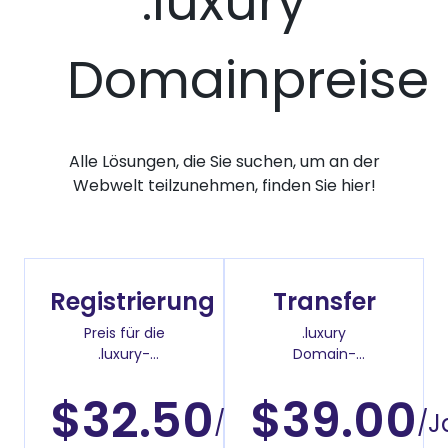
.luxury
Domainpreise
Alle Lösungen, die Sie suchen, um an der
Webwelt teilzunehmen, finden Sie hier!
Registrierung
Transfer
Preis für die
.luxury
.luxury-
Domain-
Domainregistrierung
Überweisenpreis
$32.50
$39.00
/Jahr
/J