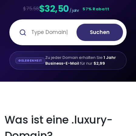
$32,50
$75.58
57% Rabatt
/ jahr
Suchen
Zu jeder Domain erhalten Sie
1 Jahr
GELEGENHEIT
Business-E-Mail
für nur
$2,99
Was ist eine .luxury-
Domain?