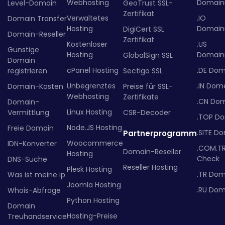
Webhosting
Domainr
Level-Domain
GeoTrust SSL-
Zertifikat
Verwaltetes
.IO
Domain Transfer
Hosting
Domainr
DigiCert SSL
Domain-Reseller
Zertifikat
Kostenloser
.US
Günstige
Hosting
Domainr
GlobalSign SSL
Domain
cPanel Hosting
.DE Dom
registrieren
Sectigo SSL
Unbegrenztes
.IN Dom
Domain-Kosten
Preise für SSL-
Webhosting
Zertifikate
.CN Do
Domain-
Linux Hosting
Vermittlung
CSR-Decoder
.TOP D
Node.JS Hosting
Freie Domain
.SITE D
Partnerprogramm
Woocommerce
IDN-Konverter
.COM.T
Domain-Reseller
Hosting
Check
DNS-Suche
Reseller Hosting
Plesk Hosting
.TR Dom
Was ist meine ip
Joomla Hosting
.RU Dom
Whois-Abfrage
Python Hosting
Domain
Hosting-Preise
Treuhandservice