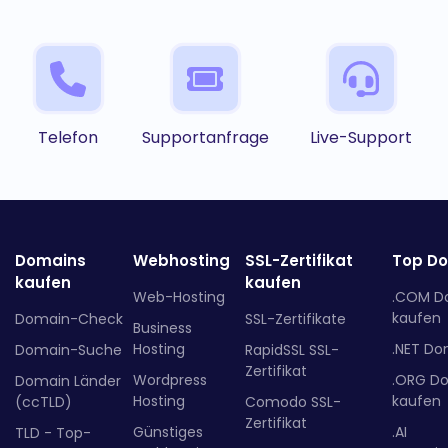
Telefon
Supportanfrage
Live-Support
Domains
Webhosting
SSL-Zertifikat
Top D
kaufen
kaufen
Web-Hosting
.COM D
kaufen
Domain-Check
SSL-Zertifikate
Business
Hosting
.NET Do
Domain-Suche
RapidSSL SSL-
Zertifikat
Wordpress
.ORG D
Domain Länder
Hosting
kaufen
(ccTLD)
Comodo SSL-
Zertifikat
Günstiges
.AI
TLD - Top-