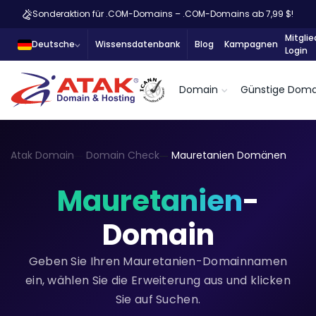
Sonderaktion für .COM-Domains – .COM-Domains ab 7,99 $!
Mitglie
Deutsche
Wissensdatenbank
Blog
Kampagnen
Login
Domain
Günstige Doma
Atak Domain
Domain Check
Mauretanien Domänen
Mauretanien
-
Domain
Geben Sie Ihren Mauretanien-Domainnamen
ein, wählen Sie die Erweiterung aus und klicken
Sie auf Suchen.