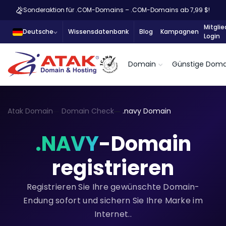
Sonderaktion für .COM-Domains – .COM-Domains ab 7,99 $!
Mitglie
Deutsche
Wissensdatenbank
Blog
Kampagnen
Login
Domain
Günstige Doma
Atak Domain
Domain Check
.navy Domain
.NAVY
-Domain
registrieren
Registrieren Sie Ihre gewünschte Domain-
Endung sofort und sichern Sie Ihre Marke im
Internet..