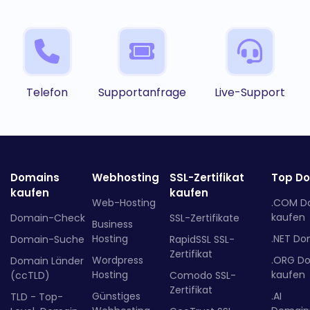
Telefon
Supportanfrage
Live-Support
Domains
Webhosting
SSL-Zertifikat
Top D
kaufen
kaufen
Web-Hosting
.COM D
kaufen
Domain-Check
SSL-Zertifikate
Business
Hosting
.NET Do
Domain-Suche
RapidSSL SSL-
Zertifikat
Wordpress
.ORG D
Domain Länder
Hosting
kaufen
(ccTLD)
Comodo SSL-
Zertifikat
Günstiges
.AI
TLD - Top-