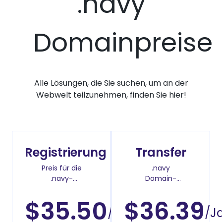
.navy
Domainpreise
Alle Lösungen, die Sie suchen, um an der
Webwelt teilzunehmen, finden Sie hier!
Registrierung
Transfer
Preis für die
.navy
.navy-
Domain-
Domainregistrierung
Überweisenpreis
$35.50
$36.39
/Jahr
/J