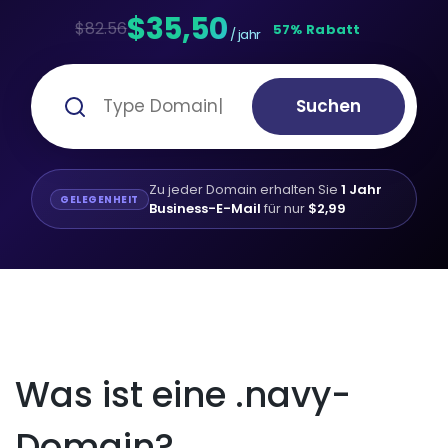
$35,50
$82.56
57% Rabatt
/ jahr
Suchen
Zu jeder Domain erhalten Sie
1 Jahr
GELEGENHEIT
Business-E-Mail
für nur
$2,99
Was ist eine .navy-
Domain?