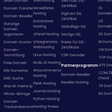
Webhosting
Domainr
Level-Domain
GeoTrust SSL-
Zertifikat
Verwaltetes
.IO
Domain Transfer
Hosting
Domainr
DigiCert SSL
Domain-Reseller
Zertifikat
Kostenloser
.US
Günstige
Hosting
Domainr
GlobalSign SSL
Domain
cPanel Hosting
.DE Dom
registrieren
Sectigo SSL
Unbegrenztes
.IN Dom
Domain-Kosten
Preise für SSL-
Webhosting
Zertifikate
.CN Do
Domain-
Linux Hosting
Vermittlung
CSR-Decoder
.TOP D
Node.JS Hosting
Freie Domain
.SITE D
Partnerprogramm
Woocommerce
IDN-Konverter
.COM.T
Domain-Reseller
Hosting
Check
DNS-Suche
Reseller Hosting
Plesk Hosting
.TR Dom
Was ist meine ip
Joomla Hosting
.RU Dom
Whois-Abfrage
Python Hosting
Domain
Hosting-Preise
Treuhandservice