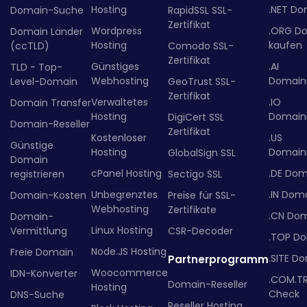
Hosting
.NET Do
Domain-Suche
RapidSSL SSL-
Zertifikat
Wordpress
.ORG D
Domain Länder
Hosting
kaufen
(ccTLD)
Comodo SSL-
Zertifikat
Günstiges
.AI
TLD - Top-
Webhosting
Domainr
Level-Domain
GeoTrust SSL-
Zertifikat
Verwaltetes
.IO
Domain Transfer
Hosting
Domainr
DigiCert SSL
Domain-Reseller
Zertifikat
Kostenloser
.US
Günstige
Hosting
Domainr
GlobalSign SSL
Domain
cPanel Hosting
.DE Dom
registrieren
Sectigo SSL
Unbegrenztes
.IN Dom
Domain-Kosten
Preise für SSL-
Webhosting
Zertifikate
.CN Do
Domain-
Linux Hosting
Vermittlung
CSR-Decoder
.TOP D
Node.JS Hosting
Freie Domain
.SITE D
Partnerprogramm
Woocommerce
IDN-Konverter
.COM.T
Domain-Reseller
Hosting
Check
DNS-Suche
Reseller Hosting