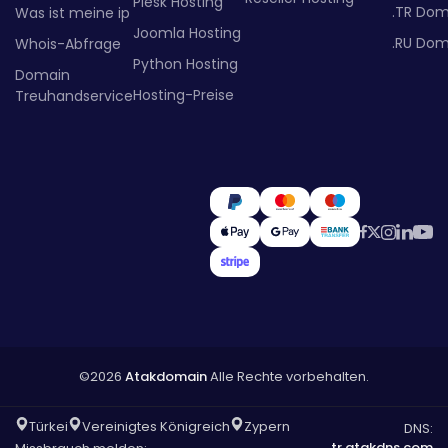
Plesk Hosting
.TR Dom
Was ist meine ip
Joomla Hosting
.RU Dom
Whois-Abfrage
Python Hosting
Domain
Hosting-Preise
Treuhandservice
©2026
Atakdomain
Alle Rechte vorbehalten.
Türkei
Vereinigtes Königreich
Zypern
DNS:
tr.atakdns.com