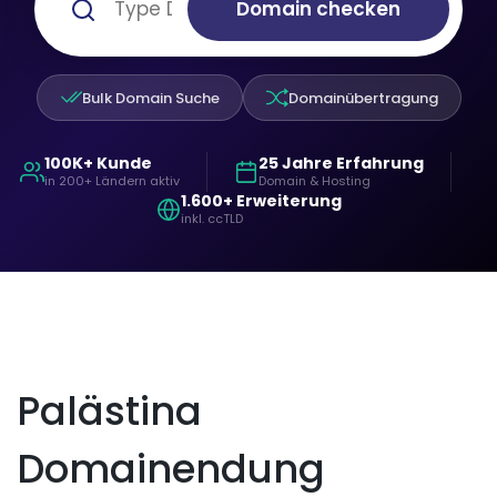
Domain checken
Bulk Domain Suche
Domainübertragung
100K+ Kunde
25 Jahre Erfahrung
in 200+ Ländern aktiv
Domain & Hosting
1.600+ Erweiterung
inkl. ccTLD
Palästina
Domainendung