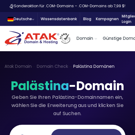
Sonderaktion für .COM-Domains – .COM-Domains ab 7,99 $!
Mitglie
Deutsche
Wissensdatenbank
Blog
Kampagnen
Login
Domain
Günstige Doma
Atak Domain
Domain Check
Palästina Domänen
Palästina
-Domain
Geben Sie Ihren Palästina-Domainnamen ein,
wählen Sie die Erweiterung aus und klicken Sie
auf Suchen.