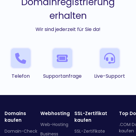
Domainregistrierung
erhalten
Wir sind jederzeit für Sie da!
Telefon
Supportanfrage
Live-Support
Domains
Webhosting
SSL-Zertifikat
Top D
kaufen
kaufen
Web-Hosting
.COM D
kaufen
Domain-Check
SSL-Zertifikate
Business