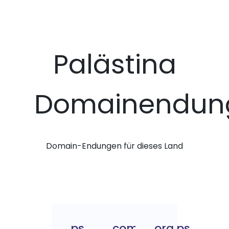
Palästina
Domainendun
Domain-Endungen für dieses Land
.ps
.com.ps
.org.ps