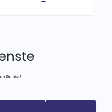
-
enste
n Sie hier!