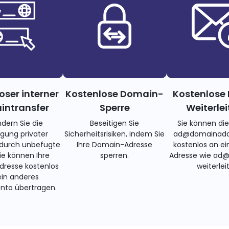
oser interner
Kostenlose Domain-
Kostenlose 
ntransfer
Sperre
Weiterle
ndern Sie die
Beseitigen Sie
Sie können di
gung privater
Sicherheitsrisiken, indem Sie
ad@domainadd
 durch unbefugte
Ihre Domain-Adresse
kostenlos an ei
Sie können Ihre
sperren.
Adresse wie ad
resse kostenlos
weiterlei
ein anderes
nto übertragen.