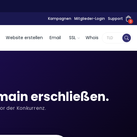
Kampagnen
Mitglieder-Login
Support
0
Website erstellen
Email
SSL
Whois
ain erschließen.
vor der Konkurrenz.