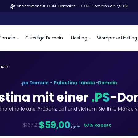
Sonderaktion für .COM-Domains – .COM-Domains ab 7,99 $!
Domain
Günstige Domain
Hosting
Wordpress Hosting
main
.ps Domain - Palästina Länder-Domain
stina mit einer
.PS
-Dom
tina eine lokale Präsenz auf und sichern Sie Ihre Marke 
$59,00
$137.21
57% Rabatt
/ jahr