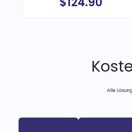
$124.90
Kost
Alle Lösun