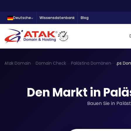
Deutsche
Wissensdatenbank
Blog
Atak Domain
Domain Check
Palästina Domänen
.ps Do
Den Markt in Palä
Bauen Sie in Paläs