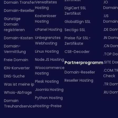
Verwaltetes
.IO
Domain Transfer
Hosting
Domainr
DigiCert SSL
Domain-Reseller
Zertifikat
Kostenloser
.US
Günstige
Hosting
Domainr
GlobalSign SSL
Domain
cPanel Hosting
.DE Dom
registrieren
Sectigo SSL
Unbegrenztes
.IN Dom
Domain-Kosten
Preise für SSL-
Webhosting
Zertifikate
.CN Do
Domain-
Linux Hosting
Vermittlung
CSR-Decoder
.TOP D
Node.JS Hosting
Freie Domain
.SITE D
Partnerprogramm
Woocommerce
IDN-Konverter
.COM.T
Domain-Reseller
Hosting
Check
DNS-Suche
Reseller Hosting
Plesk Hosting
.TR Dom
Was ist meine ip
Joomla Hosting
.RU Dom
Whois-Abfrage
Python Hosting
Domain
Hosting-Preise
Treuhandservice