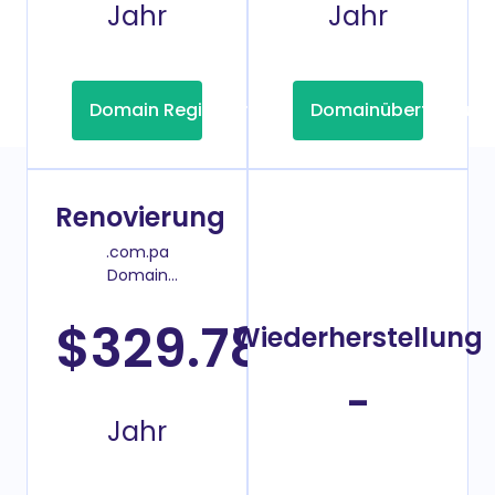
Jahr
Jahr
Domain Registrierung
Domainübertragung
Renovierung
.com.pa
Domain
Verlängerungspreis
$329.78
Wiederherstellung
/2
-
Jahr