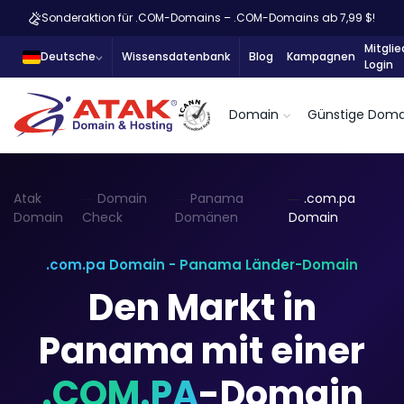
Sonderaktion für .COM-Domains – .COM-Domains ab 7,99 $!
Mitglie
Deutsche
Wissensdatenbank
Blog
Kampagnen
Login
Domain
Günstige Doma
Atak
Domain
Panama
.com.pa
Domain
Check
Domänen
Domain
.com.pa Domain - Panama Länder-Domain
Den Markt in
Panama mit einer
.COM.PA
-Domain