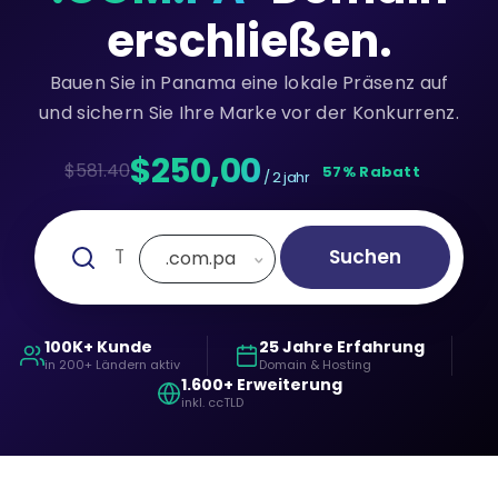
erschließen.
Bauen Sie in Panama eine lokale Präsenz auf
und sichern Sie Ihre Marke vor der Konkurrenz.
$250,00
$581.40
57% Rabatt
/ 2 jahr
Suchen
.com.pa
100K+ Kunde
25 Jahre Erfahrung
in 200+ Ländern aktiv
Domain & Hosting
1.600+ Erweiterung
inkl. ccTLD