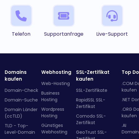
Telefon
Supportanfrage
Live-Support
Domains
Webhosting
SSL-Zertifikat
Top D
kaufen
kaufen
Web-Hosting
.COM D
kaufen
Domain-Check
SSL-Zertifikate
Business
Hosting
.NET Do
Domain-Suche
RapidSSL SSL-
Zertifikat
Wordpress
.ORG D
Domain Länder
Hosting
kaufen
(ccTLD)
Comodo SSL-
Zertifikat
Günstiges
.AI
TLD - Top-
Webhosting
Domainr
Level-Domain
GeoTrust SSL-
Zertifikat