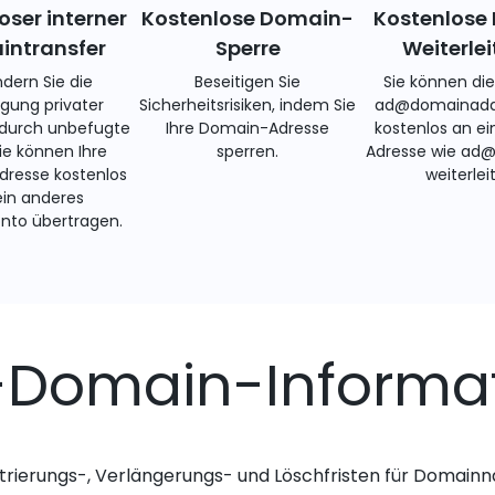
oser interner
Kostenlose Domain-
Kostenlose 
ntransfer
Sperre
Weiterle
ndern Sie die
Beseitigen Sie
Sie können di
gung privater
Sicherheitsrisiken, indem Sie
ad@domainadd
 durch unbefugte
Ihre Domain-Adresse
kostenlos an ei
Sie können Ihre
sperren.
Adresse wie ad
resse kostenlos
weiterlei
ein anderes
nto übertragen.
a-Domain-Informa
trierungs-, Verlängerungs- und Löschfristen für Domai