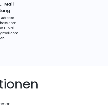
E-Mail-
itung
e Adresse
ress.com
ne E-Mail-
@gmail.com
ten.
tionen
nnamen