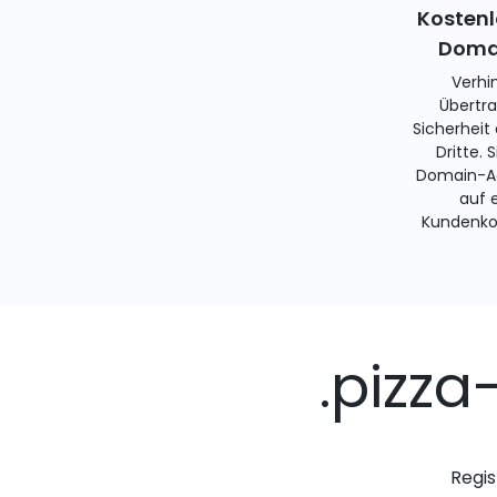
Kostenl
Domai
Verhi
Übertra
Sicherheit
Dritte. 
Domain-Ad
auf 
Kundenko
.pizz
Regis