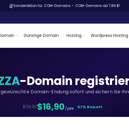
Sonderaktion für .COM-Domains – .COM-Domains ab 7,99 $!
Domain
Günstige Domain
Hosting
Wordpress Hosting
IZZA
-Domain registrie
re gewünschte Domain-Endung sofort und sichern Sie Ihre
$16,90
$39.30
57% Rabatt
/ jahr