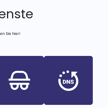
enste
n Sie hier!