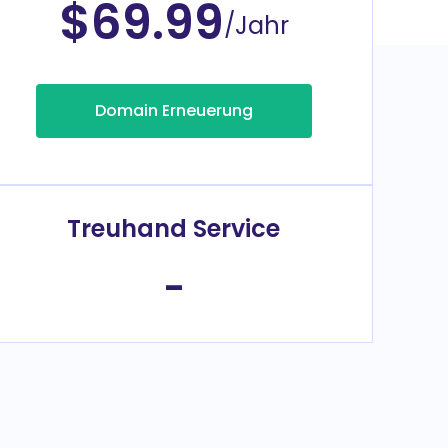
$69.99
/Jahr
Domain Erneuerung
Treuhand Service
-