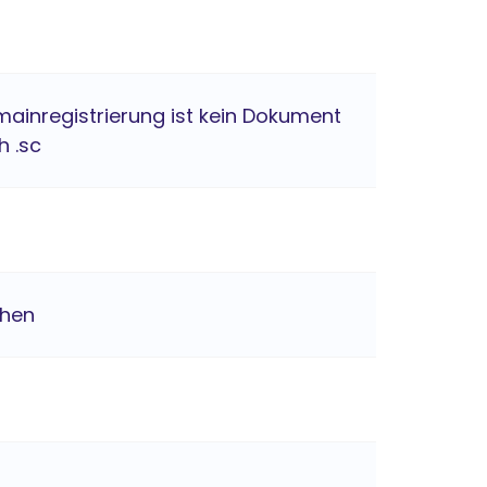
mainregistrierung ist kein Dokument
h .sc
chen