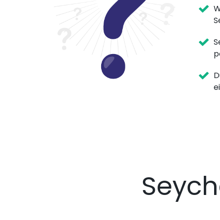
W
S
S
p
D
e
Seych