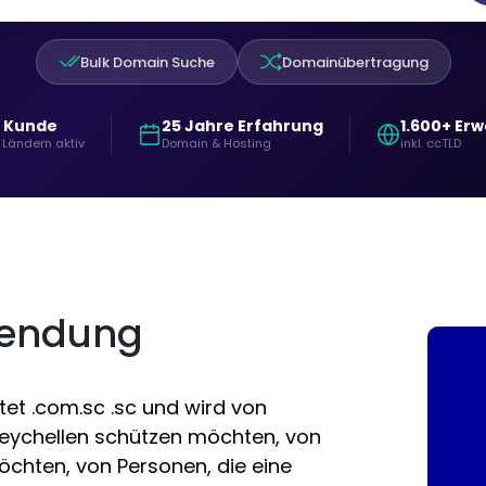
Bulk Domain Suche
Domainübertragung
+ Kunde
25 Jahre Erfahrung
1.600+ Er
 Ländern aktiv
Domain & Hosting
inkl. ccTLD
nendung
et .com.sc .sc und wird von
n Seychellen schützen möchten, von
öchten, von Personen, die eine