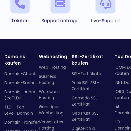
Telefon
Supportanfrage
Live-Support
Domains
Webhosting
SSL-Zertifikat
Top D
kaufen
kaufen
Web-Hosting
.COM D
kaufen
Domain-Check
SSL-Zertifikate
Business
Hosting
.NET Do
Domain-Suche
RapidSSL SSL-
Zertifikat
Wordpress
.ORG D
Domain Länder
Hosting
kaufen
(ccTLD)
Comodo SSL-
Zertifikat
Günstiges
.AI
TLD - Top-
Webhosting
Domainr
Level-Domain
GeoTrust SSL-
Zertifikat
Verwaltetes
.IO
Domain Transfer
Hosting
Domainr
DigiCert SSL