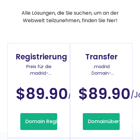
Alle Lösungen, die Sie suchen, um an der
Webwelt teilzunehmen, finden Sie hier!
Registrierung
Transfer
Preis für die
.madrid
.madrid-
Domain-
Domainregistrierung
Überweisenpreis
$89.90
$89.90
/Jahr
/J
Domain Registrierung
Domainübertragung