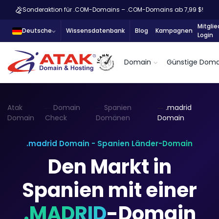
Sonderaktion für .COM-Domains – .COM-Domains ab 7,99 $!
Mitglie
Deutsche
Wissensdatenbank
Blog
Kampagnen
Login
Domain
Günstige Doma
Atak
Domain
Spanien
.madrid
Domain
Check
Domänen
Domain
.madrid Domain - Spanien Länder-Domain
Den Markt in
Spanien mit einer
.MADRID
-Domain