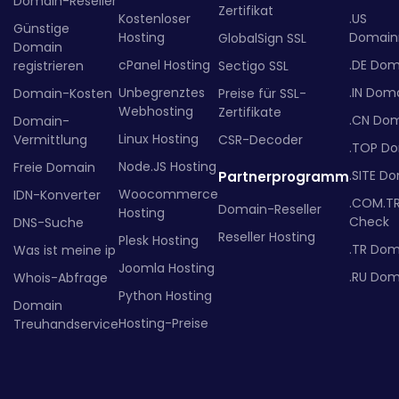
Domain-Reseller
Zertifikat
Kostenloser
.US
Günstige
Hosting
Domainr
GlobalSign SSL
Domain
cPanel Hosting
.DE Dom
registrieren
Sectigo SSL
Unbegrenztes
.IN Dom
Domain-Kosten
Preise für SSL-
Webhosting
Zertifikate
.CN Do
Domain-
Linux Hosting
Vermittlung
CSR-Decoder
.TOP D
Node.JS Hosting
Freie Domain
.SITE D
Partnerprogramm
Woocommerce
IDN-Konverter
.COM.T
Domain-Reseller
Hosting
Check
DNS-Suche
Reseller Hosting
Plesk Hosting
.TR Dom
Was ist meine ip
Joomla Hosting
.RU Dom
Whois-Abfrage
Python Hosting
Domain
Hosting-Preise
Treuhandservice