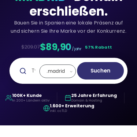
erschließen.
Bauen Sie in Spanien eine lokale Präsenz auf
und sichern Sie Ihre Marke vor der Konkurrenz.
$89,90
$209.07
57% Rabatt
/ jahr
Suchen
.madrid
100K+ Kunde
25 Jahre Erfahrung
in 200+ Ländern aktiv
Domain & Hosting
1.600+ Erweiterung
inkl. ccTLD