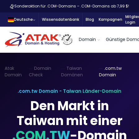
Sonderaktion für .COM-Domains – .COM-Domains ab 7,99 $!
Mitglie
Deutsche
Wissensdatenbank
Blog
Kampagnen
Login
Domain
Günstige Doma
Atak
Domain
Taiwan
.com.tw
Domain
Check
Domänen
Domain
.com.tw Domain - Taiwan Länder-Domain
Den Markt in
Taiwan mit einer
.COM.TW
-Domain