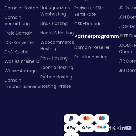
Unbegrenztes
.IN Dom
Domain-Kosten
Preise für SSL-
Webhosting
Zertifikate
.CN Do
Domain-
Linux Hosting
Vermittlung
CSR-Decoder
.TOP D
Node.JS Hosting
Freie Domain
.SITE D
Partnerprogramm
Woocommerce
IDN-Konverter
.COM.T
Domain-Reseller
Hosting
Check
DNS-Suche
Reseller Hosting
Plesk Hosting
.TR Dom
Was ist meine ip
Joomla Hosting
.RU Dom
Whois-Abfrage
Python Hosting
Domain
Hosting-Preise
Treuhandservice