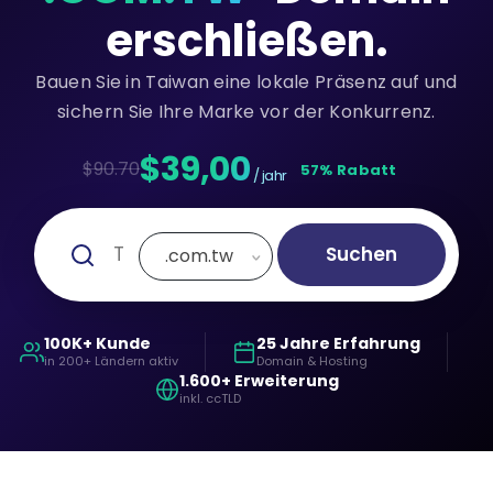
erschließen.
Bauen Sie in Taiwan eine lokale Präsenz auf und
sichern Sie Ihre Marke vor der Konkurrenz.
$39,00
$90.70
57% Rabatt
/ jahr
Suchen
.com.tw
100K+ Kunde
25 Jahre Erfahrung
in 200+ Ländern aktiv
Domain & Hosting
1.600+ Erweiterung
inkl. ccTLD