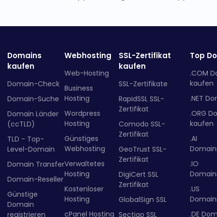
Domains
Webhosting
SSL-Zertifikat
Top D
kaufen
kaufen
Web-Hosting
.COM D
kaufen
Domain-Check
SSL-Zertifikate
Business
Hosting
.NET Do
Domain-Suche
RapidSSL SSL-
Zertifikat
Wordpress
.ORG D
Domain Länder
Hosting
kaufen
(ccTLD)
Comodo SSL-
Zertifikat
Günstiges
.AI
TLD - Top-
Webhosting
Domainr
Level-Domain
GeoTrust SSL-
Zertifikat
Verwaltetes
.IO
Domain Transfer
Hosting
Domainr
DigiCert SSL
Domain-Reseller
Zertifikat
Kostenloser
.US
Günstige
Hosting
Domainr
GlobalSign SSL
Domain
cPanel Hosting
.DE Dom
registrieren
Sectigo SSL