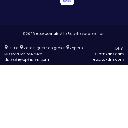
©2026
Atakdomain
Alle Rechte vorbehalten.
Türkei
Vereinigtes Königreich
Zypern
DNS:
tr.atakdns.com
Missbrauch melden:
eu.atakdns.com
domain@apiname.com