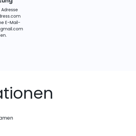
itung
e Adresse
ress.com
ne E-Mail-
@gmail.com
ten.
ationen
nnamen