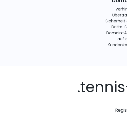
Domai
Verhi
Übertra
Sicherheit
Dritte. 
Domain-Ad
auf 
Kundenko
.tenni
Regis