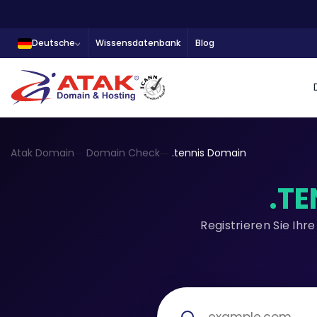
Deutsche
Wissensdatenbank
Blog
Atak Domain
Domain Check
.tennis Domain
.TE
Registrieren Sie Ih