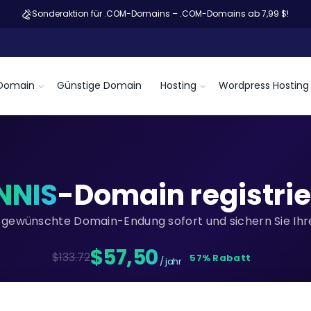
Sonderaktion für .COM-Domains – .COM-Domains ab 7,99 $!
Domain
Günstige Domain
Hosting
Wordpress Hosting
NNIS
-Domain registri
re gewünschte Domain-Endung sofort und sichern Sie Ihre
$57,50
$133.72
57% Rabatt
/ jahr