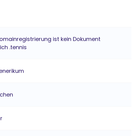
Domainregistrierung ist kein Dokument
ich .tennis
enerikum
ichen
hr