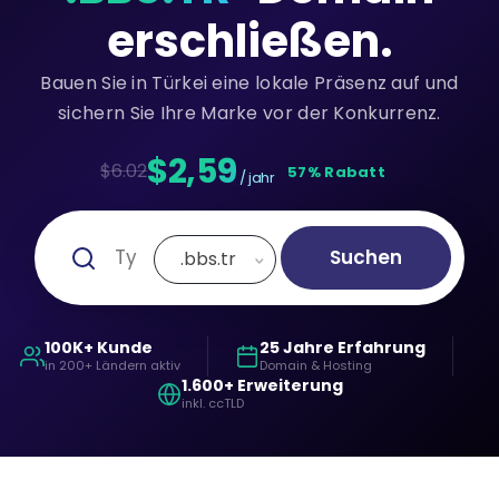
erschließen.
Bauen Sie in Türkei eine lokale Präsenz auf und
sichern Sie Ihre Marke vor der Konkurrenz.
$2,59
$6.02
57% Rabatt
/ jahr
Suchen
.bbs.tr
100K+ Kunde
25 Jahre Erfahrung
in 200+ Ländern aktiv
Domain & Hosting
1.600+ Erweiterung
inkl. ccTLD