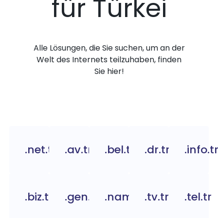
für Türkei
Alle Lösungen, die Sie suchen, um an der
Welt des Internets teilzuhaben, finden
Sie hier!
.net.tr
.av.tr
.bel.tr
.dr.tr
.info.t
.biz.tr
.gen.tr
.name.tr
.tv.tr
.tel.tr