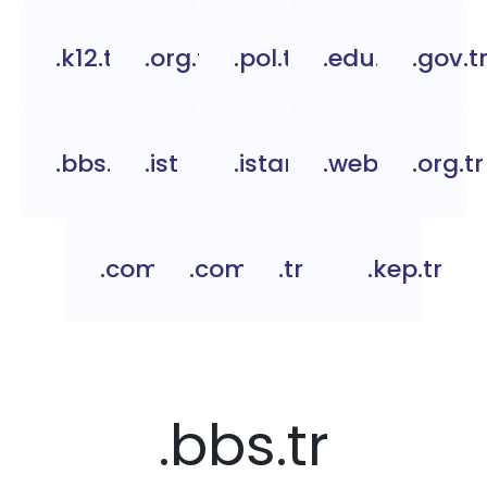
.k12.tr
.org.tc
.pol.tr
.edu.tr
.gov.t
.bbs.tr
.ist
.istanbul
.web.tr
.org.tr
.com.tc
.com.tr
.tr
.kep.tr
.bbs.tr