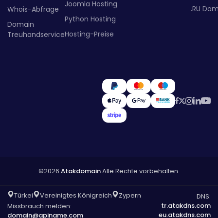
Joomla Hosting
.RU Dom
Whois-Abfrage
Python Hosting
Domain
Hosting-Preise
Treuhandservice
©2026
Atakdomain
Alle Rechte vorbehalten.
Türkei
Vereinigtes Königreich
Zypern
DNS:
tr.atakdns.com
Missbrauch melden:
eu.atakdns.com
domain@apiname.com