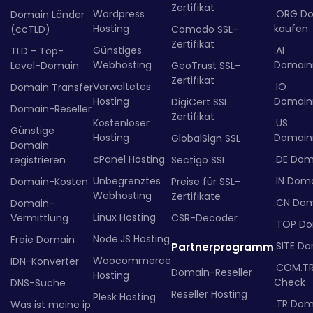
Zertifikat
Wordpress
.ORG D
Domain Länder
Hosting
kaufen
(ccTLD)
Comodo SSL-
Zertifikat
Günstiges
.AI
TLD - Top-
Webhosting
Domainr
Level-Domain
GeoTrust SSL-
Zertifikat
Verwaltetes
.IO
Domain Transfer
Hosting
Domainr
DigiCert SSL
Domain-Reseller
Zertifikat
Kostenloser
.US
Günstige
Hosting
Domainr
GlobalSign SSL
Domain
cPanel Hosting
.DE Dom
registrieren
Sectigo SSL
Unbegrenztes
.IN Dom
Domain-Kosten
Preise für SSL-
Webhosting
Zertifikate
.CN Do
Domain-
Linux Hosting
Vermittlung
CSR-Decoder
.TOP D
Node.JS Hosting
Freie Domain
.SITE D
Partnerprogramm
Woocommerce
IDN-Konverter
.COM.T
Domain-Reseller
Hosting
Check
DNS-Suche
Reseller Hosting
Plesk Hosting
.TR Dom
Was ist meine ip