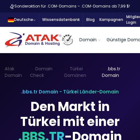
Sonderaktion für .COM-Domains – .COM-Domains ab 7,99 $!
Mitglie
Deutsche
Wissensdatenbank
Blog
Kampagnen
Login
Domain
Günstige Doma
Atak
Domain
Türkei
.bbs.tr
Domain
Check
Domänen
Domain
.bbs.tr Domain - Türkei Länder-Domain
Den Markt in
Türkei mit einer
.BBS.TR
-Domain