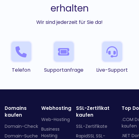
erhalten
Wir sind jederzeit für Sie da!
Telefon
Supportanfrage
Live-Support
Domains
Webhosting
SSL-Zertifikat
Top D
kaufen
kaufen
Web-Hosting
.COM D
kaufen
Domain-Check
SSL-Zertifikate
Business
Hosting
.NET Do
Domain-Suche
RapidSSL SSL-