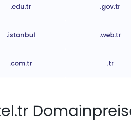
.edu.tr
.gov.tr
.istanbul
.web.tr
.com.tr
.tr
tel.tr Domainprei