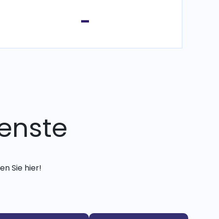
-
enste
n Sie hier!