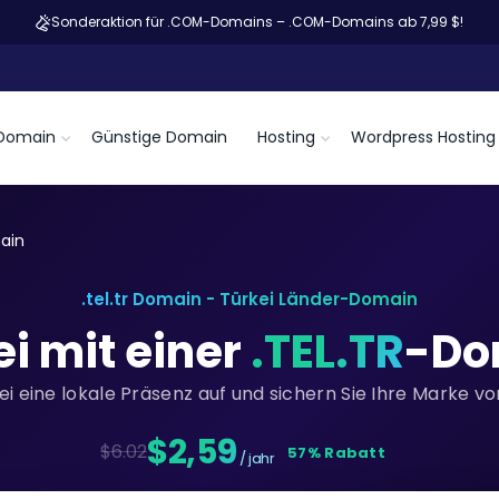
Sonderaktion für .COM-Domains – .COM-Domains ab 7,99 $!
Domain
Günstige Domain
Hosting
Wordpress Hosting
main
.tel.tr Domain - Türkei Länder-Domain
ei mit einer
.TEL.TR
-Do
ei eine lokale Präsenz auf und sichern Sie Ihre Marke v
$2,59
$6.02
57% Rabatt
/ jahr