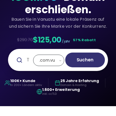
erschließen.
Bauen Sie in Vanuatu eine lokale Präsenz auf
und sichern Sie Ihre Marke vor der Konkurrenz.
$125,00
$290.70
57% Rabatt
/ jahr
Suchen
.com.vu
100K+ Kunde
25 Jahre Erfahrung
in 200+ Ländern aktiv
Domain & Hosting
1.600+ Erweiterung
inkl. ccTLD