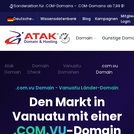
Sonderaktion für .COM-Domains – .COM-Domains ab 7,99 $!
Mitglie
Deutsche
Wissensdatenbank
Blog
Kampagnen
Login
Domain
Günstige Doma
Atak
Domain
Vanuatu
.com.vu
Domain
Check
Domänen
Domain
.com.vu Domain - Vanuatu Länder-Domain
Den Markt in
Vanuatu mit einer
.COM.VU
-Domain