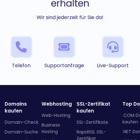
erhalten
Wir sind jederzeit für Sie da!
Telefon
Supportanfrage
Live-Support
Domains
Webhosting
SSL-Zertifikat
Top D
kaufen
kaufen
Web-Hosting
.COM D
kaufen
Domain-Check
SSL-Zertifikate
Business
Hosting
.NET Do
Domain-Suche
RapidSSL SSL-
Zertifikat