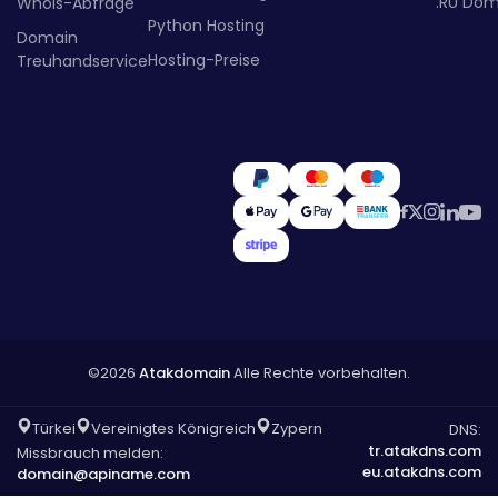
.RU Dom
Whois-Abfrage
Python Hosting
Domain
Hosting-Preise
Treuhandservice
©2026
Atakdomain
Alle Rechte vorbehalten.
Türkei
Vereinigtes Königreich
Zypern
DNS:
tr.atakdns.com
Missbrauch melden:
eu.atakdns.com
domain@apiname.com