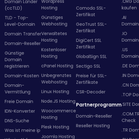
Wordpress
.ORG D
Domain Länder
Hosting
kaufen
(ccTLD)
Comodo SSL-
Zertifikat
Günstiges
.AI
TLD - Top-
Webhosting
Domainr
Level-Domain
GeoTrust SSL-
Zertifikat
Verwaltetes
.IO
Domain Transfer
Hosting
Domainr
DigiCert SSL
Domain-Reseller
Zertifikat
Kostenloser
.US
Günstige
Hosting
Domainr
GlobalSign SSL
Domain
cPanel Hosting
.DE Dom
registrieren
Sectigo SSL
Unbegrenztes
.IN Dom
Domain-Kosten
Preise für SSL-
Webhosting
Zertifikate
.CN Do
Domain-
Linux Hosting
Vermittlung
CSR-Decoder
.TOP D
Node.JS Hosting
Freie Domain
.SITE D
Partnerprogramm
Woocommerce
IDN-Konverter
.COM.T
Domain-Reseller
Hosting
Check
DNS-Suche
Reseller Hosting
Plesk Hosting
.TR Dom
Was ist meine ip
Joomla Hosting