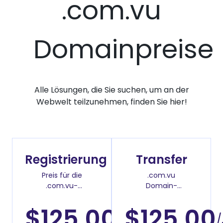
.com.vu
Domainpreise
Alle Lösungen, die Sie suchen, um an der
Webwelt teilzunehmen, finden Sie hier!
Registrierung
Transfer
Preis für die
.com.vu
.com.vu-
Domain-
Domainregistrierung
Überweisenpreis
$125.00
$125.00
/Jahr
/