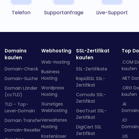
Telefon
Supportanfrage
Live-Support
Domains
Webhosting
SSL-Zertifikat
Top D
kaufen
kaufen
Web-Hosting
.COM D
kaufen
Domain-Check
SSL-Zertifikate
Business
Hosting
.NET Do
Domain-Suche
RapidSSL SSL-
Zertifikat
Wordpress
.ORG D
Domain Länder
Hosting
kaufen
(ccTLD)
Comodo SSL-
Zertifikat
Günstiges
.AI
TLD - Top-
Webhosting
Domainr
Level-Domain
GeoTrust SSL-
Zertifikat
Verwaltetes
.IO
Domain Transfer
Hosting
Domainr
DigiCert SSL
Domain-Reseller
Zertifikat
Kostenloser
.US