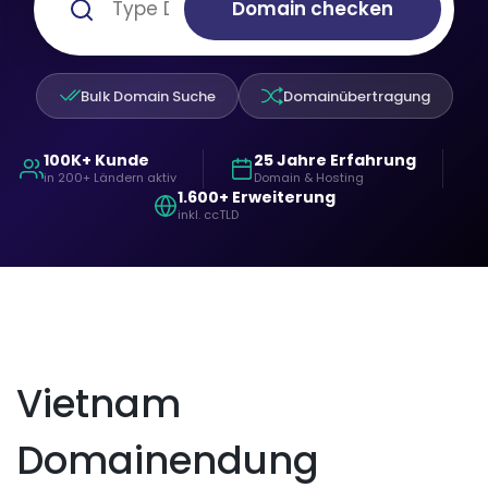
Domain checken
Bulk Domain Suche
Domainübertragung
100K+ Kunde
25 Jahre Erfahrung
in 200+ Ländern aktiv
Domain & Hosting
1.600+ Erweiterung
inkl. ccTLD
Vietnam
Domainendung