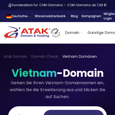
Sonderaktion für .COM-Domains – .COM-Domains ab 7,99 $!
Mitglie
Deutsche
Wissensdatenbank
Blog
Kampagnen
Login
Domain
Günstige Doma
Atak Domain
Domain Check
Vietnam Domänen
Vietnam
-Domain
Geben Sie Ihren Vietnam-Domainnamen ein,
wählen Sie die Erweiterung aus und klicken Sie
auf Suchen.