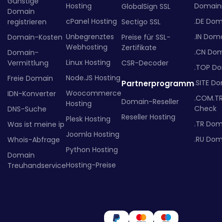
Günstige
Hosting
Domainr
GlobalSign SSL
Domain
cPanel Hosting
.DE Dom
registrieren
Sectigo SSL
Unbegrenztes
.IN Dom
Domain-Kosten
Preise für SSL-
Webhosting
Zertifikate
.CN Do
Domain-
Linux Hosting
Vermittlung
CSR-Decoder
.TOP D
Node.JS Hosting
Freie Domain
.SITE D
Partnerprogramm
Woocommerce
IDN-Konverter
.COM.T
Domain-Reseller
Hosting
Check
DNS-Suche
Reseller Hosting
Plesk Hosting
.TR Dom
Was ist meine ip
Joomla Hosting
.RU Dom
Whois-Abfrage
Python Hosting
Domain
Hosting-Preise
Treuhandservice