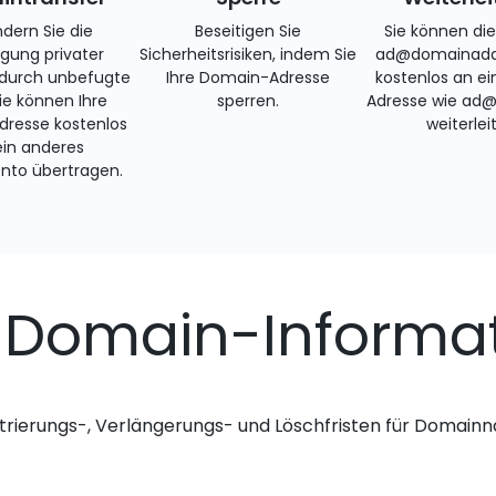
ndern Sie die
Beseitigen Sie
Sie können di
gung privater
Sicherheitsrisiken, indem Sie
ad@domainadd
 durch unbefugte
Ihre Domain-Adresse
kostenlos an ei
Sie können Ihre
sperren.
Adresse wie ad
resse kostenlos
weiterlei
ein anderes
nto übertragen.
-Domain-Informa
trierungs-, Verlängerungs- und Löschfristen für Domai