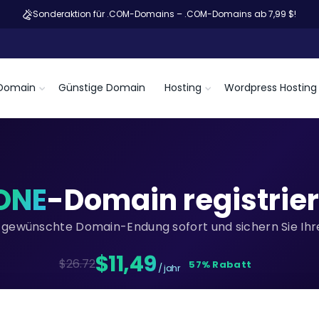
Sonderaktion für .COM-Domains – .COM-Domains ab 7,99 $!
Domain
Günstige Domain
Hosting
Wordpress Hosting
ONE
-Domain registrie
re gewünschte Domain-Endung sofort und sichern Sie Ihre
$11,49
$26.72
57% Rabatt
/ jahr