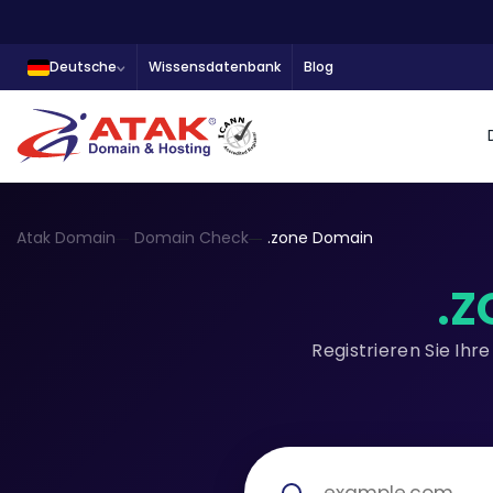
Deutsche
Wissensdatenbank
Blog
Atak Domain
Domain Check
.zone Domain
.Z
Registrieren Sie Ih