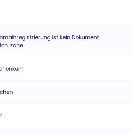
Domainregistrierung ist kein Dokument
ich .zone
enerikum
ichen
hr