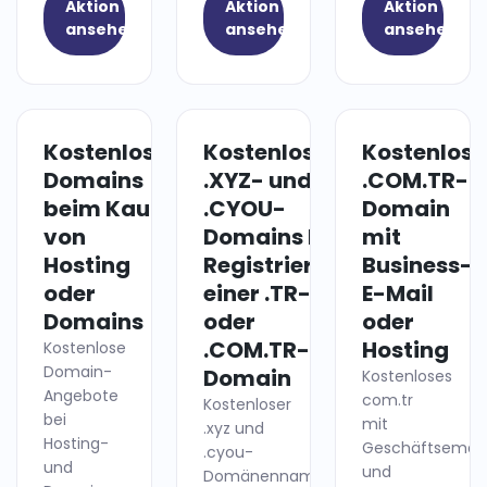
Aktion
Aktion
Aktion
ansehen
ansehen
ansehen
Kostenlose
Kostenlose
Kostenlose
HOSTING
DOMAIN
Domains
.XYZ- und
.COM.TR-
beim Kauf
.CYOU-
Domain
von
Domains bei
mit
Hosting
Registrierung
Business-
oder
einer .TR-
E-Mail
Domains
oder
oder
.COM.TR-
Hosting
Kostenlose
Domain-
Domain
Kostenloses
Angebote
com.tr
Kostenloser
bei
mit
.xyz und
Hosting-
Geschäftsemail
.cyou-
und
und
Domänenname!