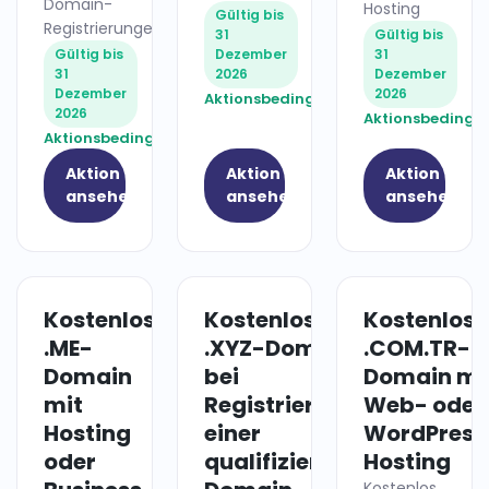
Domain-
Hosting
Gültig bis
Registrierungen
31
Gültig bis
Gültig bis
Dezember
31
31
2026
Dezember
Dezember
2026
Aktionsbedingungen
2026
Aktionsbedingu
Aktionsbedingungen
Aktion
Aktion
Aktion
ansehen
ansehen
ansehen
Kostenlose
Kostenlose
Kostenlose
HOSTING
DOMAIN
.ME-
.XYZ-Domain
.COM.TR-
Domain
bei
Domain mi
mit
Registrierung
Web- oder
Hosting
einer
WordPress
oder
qualifizierten
Hosting
Kostenlos