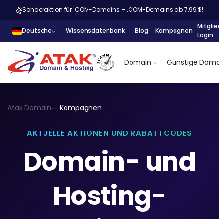
Sonderaktion für .COM-Domains – .COM-Domains ab 7,99 $!
Mitglie
Deutsche
Wissensdatenbank
Blog
Kampagnen
Login
Domain
Günstige Doma
Atak Domain
Kampagnen
AKTUELLE AKTIONEN UND RABATTCODES
Domain- und
Hosting-