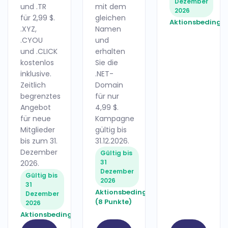
Dezember
und .TR
mit dem
2026
für 2,99 $.
gleichen
Aktionsbedingu
.XYZ,
Namen
.CYOU
und
und .CLICK
erhalten
kostenlos
Sie die
inklusive.
.NET-
Zeitlich
Domain
begrenztes
für nur
Angebot
4,99 $.
für neue
Kampagne
Mitglieder
gültig bis
bis zum 31.
31.12.2026.
Dezember
Gültig bis
31
2026.
Dezember
Gültig bis
2026
31
Aktionsbedingungen
Dezember
(8 Punkte)
2026
Aktionsbedingungen