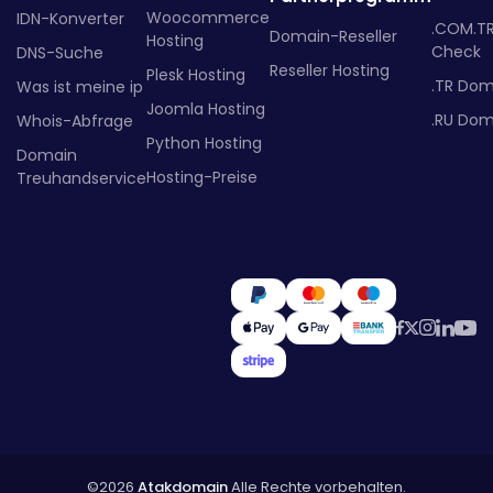
Woocommerce
IDN-Konverter
.COM.T
Domain-Reseller
Hosting
Check
DNS-Suche
Reseller Hosting
Plesk Hosting
.TR Dom
Was ist meine ip
Joomla Hosting
.RU Dom
Whois-Abfrage
Python Hosting
Domain
Hosting-Preise
Treuhandservice
©2026
Atakdomain
Alle Rechte vorbehalten.