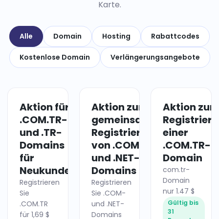
Karte.
Alle
Domain
Hosting
Rabattcodes
Kostenlose Domain
Verlängerungsangebote
Aktion für
Aktion zur
Aktion zur
DOMAIN
DOMAIN
.COM.TR-
gemeinsamen
Registrier
und .TR-
Registrierung
einer
Domains
von .COM-
.COM.TR-
für
und .NET-
Domain
Neukunden
Domains
com.tr-
Domain
Registrieren
Registrieren
nur 1.47 $
Sie
Sie .COM-
Gültig bis
.COM.TR
und .NET-
31
für 1,69 $
Domains