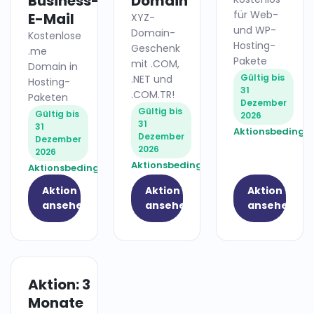
Business-
Domain
für Web-
E-Mail
XYZ-
und WP-
Domain-
Kostenlose
Hosting-
Geschenk
.me
Pakete
mit .COM,
Domain in
Gültig bis
.NET und
Hosting-
31
.COM.TR!
Paketen
Dezember
Gültig bis
Gültig bis
2026
31
31
Aktionsbedingu
Dezember
Dezember
2026
2026
Aktionsbedingungen
Aktionsbedingungen
Aktion
Aktion
Aktion
ansehen
ansehen
ansehen
Aktion: 3
HOSTING
Monate