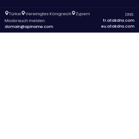
Türkei
Vereinigtes Königreich
Zypern
DNS:
tr.atakdns.com
Missbrauch melden:
eu.atakdns.com
domain@apiname.com