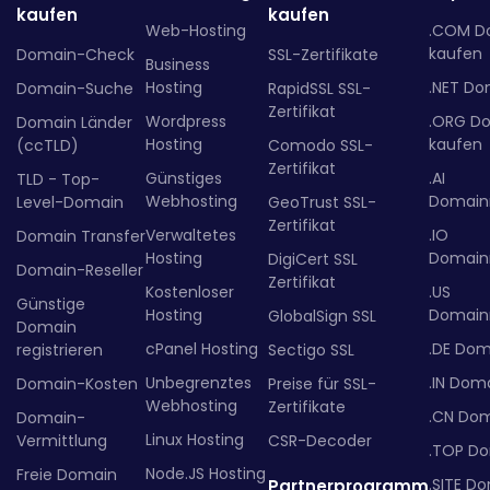
kaufen
kaufen
Web-Hosting
.COM D
kaufen
Domain-Check
SSL-Zertifikate
Business
Hosting
.NET Do
Domain-Suche
RapidSSL SSL-
Zertifikat
Wordpress
.ORG D
Domain Länder
Hosting
kaufen
(ccTLD)
Comodo SSL-
Zertifikat
Günstiges
.AI
TLD - Top-
Webhosting
Domainr
Level-Domain
GeoTrust SSL-
Zertifikat
Verwaltetes
.IO
Domain Transfer
Hosting
Domainr
DigiCert SSL
Domain-Reseller
Zertifikat
Kostenloser
.US
Günstige
Hosting
Domainr
GlobalSign SSL
Domain
cPanel Hosting
.DE Dom
registrieren
Sectigo SSL
Unbegrenztes
.IN Dom
Domain-Kosten
Preise für SSL-
Webhosting
Zertifikate
.CN Do
Domain-
Linux Hosting
Vermittlung
CSR-Decoder
.TOP D
Node.JS Hosting
Freie Domain
.SITE D
Partnerprogramm