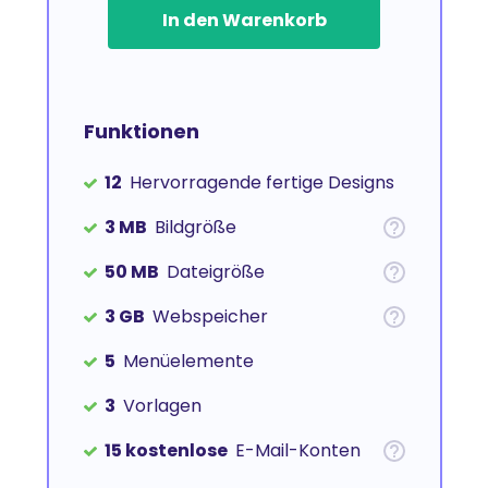
In den Warenkorb
Funktionen
12
Hervorragende fertige Designs
3 MB
Bildgröße
50 MB
Dateigröße
3 GB
Webspeicher
5
Menüelemente
3
Vorlagen
15 kostenlose
E-Mail-Konten