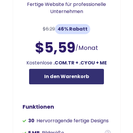
Fertige Website für professionelle
Unternehmen
$6.29
46% Rabatt
$5,59
/Monat
Kostenlose
.COM.TR + .CYOU + ME
In den Warenkorb
Funktionen
30
Hervorragende fertige Designs
5 MB
Bildgröße