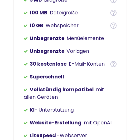
100 MB
Dateigröße
10 GB
Webspeicher
Unbegrenzte
Menüelemente
Unbegrenzte
Vorlagen
30 kostenlose
E-Mail-Konten
Superschnell
Vollständig kompatibel
mit
allen Geräten
KI-
Unterstützung
Website-Erstellung
mit OpenAI
LiteSpeed
-Webserver