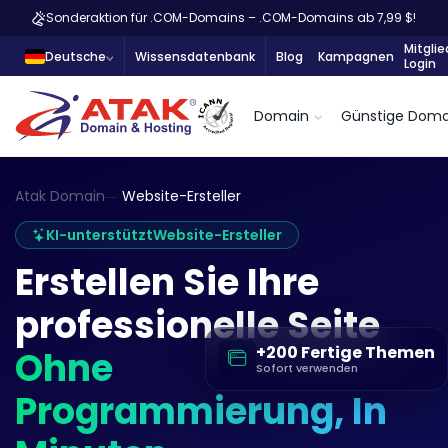
Sonderaktion für .COM-Domains – .COM-Domains ab 7,99 $!
Mitglie
Deutsche
Wissensdatenbank
Blog
Kampagnen
Login
Domain
Günstige Doma
Atak Domain
Website-Ersteller
KI-unterstützt
Website-Ersteller
Erstellen Sie Ihre
professionelle Seite
+200 Fertige Themen
Ohne
Sofort verwenden
Programmierung, In