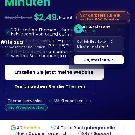
Minuten
$2,49
Sonderpreis für die
$4,99/Monat
/Monat
ersten 500 Kunden
KI-Assistent
200+ fertige Themen — branchenspezifische Designs,
Online
kein Bedarf von Grund auf zu beginnen
KI-Content-Assistent — generiert automatisch Texte,
#1 in SEO
Soll ich Ihre Seite in 2
Bilder und SEO-Einstellungen
Minuten erstellen?
Suchmaschinenfreundlich
SSL + Mobile-Kompatibilität + Hosting inklusive — alles,
was Ihre Seite braucht, in einem Paket
Ja, starten wir
Erstellen Sie jetzt meine Website
Durchsuchen Sie die Themen
Thema auswählen
Mit KI anpassen
Ihre Website ist live
4.2
14 Tage Rückgabegarantie
★
★
★
★
★
★
★
★
★
★
Kein Code erforderlich
24/7 Support