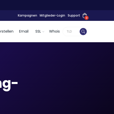
Kampagnen
Mitglieder-Login
Support
0
rstellen
Email
SSL
Whois
ng-