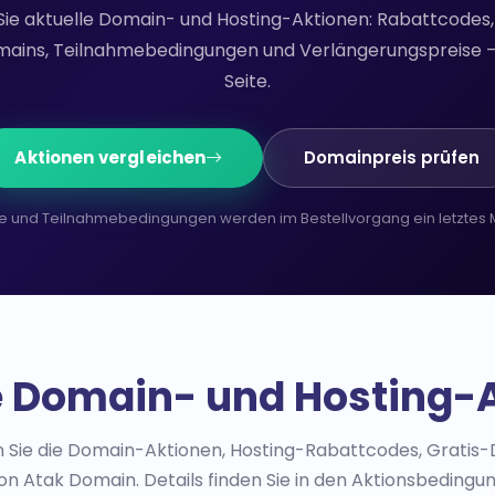
Sie aktuelle Domain- und Hosting-Aktionen: Rabattcodes,
ains, Teilnahmebedingungen und Verlängerungspreise — 
Seite.
Aktionen vergleichen
Domainpreis prüfen
e und Teilnahmebedingungen werden im Bestellvorgang ein letztes M
e Domain- und Hosting-
en Sie die Domain-Aktionen, Hosting-Rabattcodes, Grat
n Atak Domain. Details finden Sie in den Aktionsbedingun