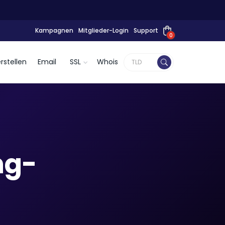
Kampagnen
Mitglieder-Login
Support
0
rstellen
Email
SSL
Whois
ng-