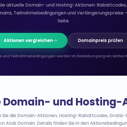
Sie aktuelle Domain- und Hosting-Aktionen: Rabattcodes,
ains, Teilnahmebedingungen und Verlängerungspreise — 
Seite.
Aktionen vergleichen
Domainpreis prüfen
e und Teilnahmebedingungen werden im Bestellvorgang ein letztes M
e Domain- und Hosting-
en Sie die Domain-Aktionen, Hosting-Rabattcodes, Grat
n Atak Domain. Details finden Sie in den Aktionsbedingun