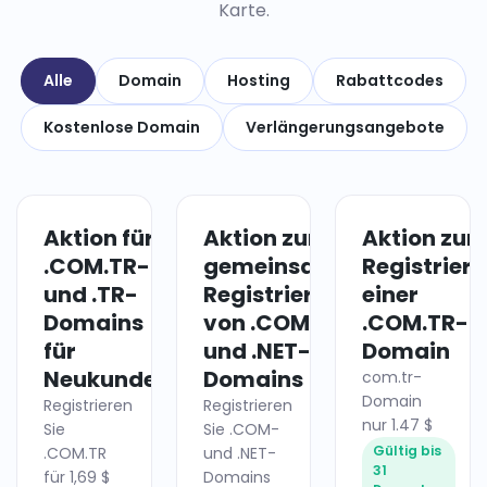
Karte.
Alle
Domain
Hosting
Rabattcodes
Kostenlose Domain
Verlängerungsangebote
Aktion für
Aktion zur
Aktion zur
DOMAIN
DOMAIN
.COM.TR-
gemeinsamen
Registrier
und .TR-
Registrierung
einer
Domains
von .COM-
.COM.TR-
für
und .NET-
Domain
Neukunden
Domains
com.tr-
Domain
Registrieren
Registrieren
nur 1.47 $
Sie
Sie .COM-
Gültig bis
.COM.TR
und .NET-
31
für 1,69 $
Domains