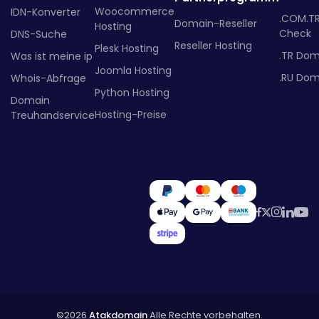
Woocommerce
IDN-Konverter
.COM.T
Domain-Reseller
Hosting
Check
DNS-Suche
Reseller Hosting
Plesk Hosting
.TR Dom
Was ist meine ip
Joomla Hosting
.RU Dom
Whois-Abfrage
Python Hosting
Domain
Hosting-Preise
Treuhandservice
©2026
Atakdomain
Alle Rechte vorbehalten.