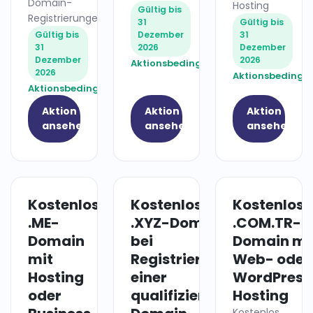
Domain-
Hosting
Gültig bis
Registrierungen
31
Gültig bis
Gültig bis
Dezember
31
31
2026
Dezember
Dezember
2026
Aktionsbedingungen
2026
Aktionsbedingu
Aktionsbedingungen
Aktion
Aktion
Aktion
ansehen
ansehen
ansehen
Kostenlose
Kostenlose
Kostenlose
HOSTING
DOMAIN
.ME-
.XYZ-Domain
.COM.TR-
Domain
bei
Domain mi
mit
Registrierung
Web- oder
Hosting
einer
WordPress
oder
qualifizierten
Hosting
Kostenlos