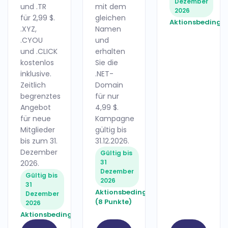
Dezember
und .TR
mit dem
2026
für 2,99 $.
gleichen
Aktionsbedingu
.XYZ,
Namen
.CYOU
und
und .CLICK
erhalten
kostenlos
Sie die
inklusive.
.NET-
Zeitlich
Domain
begrenztes
für nur
Angebot
4,99 $.
für neue
Kampagne
Mitglieder
gültig bis
bis zum 31.
31.12.2026.
Dezember
Gültig bis
31
2026.
Dezember
Gültig bis
2026
31
Aktionsbedingungen
Dezember
(8 Punkte)
2026
Aktionsbedingungen