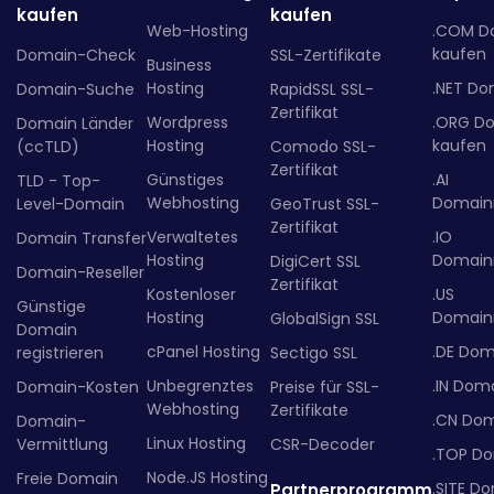
kaufen
kaufen
Web-Hosting
.COM D
kaufen
Domain-Check
SSL-Zertifikate
Business
Hosting
.NET Do
Domain-Suche
RapidSSL SSL-
Zertifikat
Wordpress
.ORG D
Domain Länder
Hosting
kaufen
(ccTLD)
Comodo SSL-
Zertifikat
Günstiges
.AI
TLD - Top-
Webhosting
Domainr
Level-Domain
GeoTrust SSL-
Zertifikat
Verwaltetes
.IO
Domain Transfer
Hosting
Domainr
DigiCert SSL
Domain-Reseller
Zertifikat
Kostenloser
.US
Günstige
Hosting
Domainr
GlobalSign SSL
Domain
cPanel Hosting
.DE Dom
registrieren
Sectigo SSL
Unbegrenztes
.IN Dom
Domain-Kosten
Preise für SSL-
Webhosting
Zertifikate
.CN Do
Domain-
Linux Hosting
Vermittlung
CSR-Decoder
.TOP D
Node.JS Hosting
Freie Domain
.SITE D
Partnerprogramm