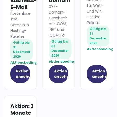
Business-
Domain
für Web-
E-Mail
XYZ-
und WP-
Domain-
Kostenlose
Hosting-
Geschenk
.me
Pakete
mit .COM,
Domain in
Gültig bis
.NET und
Hosting-
31
.COM.TR!
Paketen
Dezember
Gültig bis
Gültig bis
2026
31
31
Aktionsbedingu
Dezember
Dezember
2026
2026
Aktionsbedingungen
Aktionsbedingungen
Aktion
Aktion
Aktion
ansehen
ansehen
ansehen
Aktion: 3
HOSTING
Monate