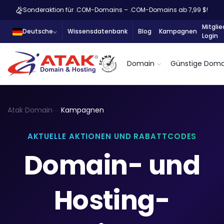
Sonderaktion für .COM-Domains – .COM-Domains ab 7,99 $!
Mitglie
Deutsche
Wissensdatenbank
Blog
Kampagnen
Login
Domain
Günstige Doma
Atak Domain
Kampagnen
AKTUELLE AKTIONEN UND RABATTCODES
Domain- und
Hosting-