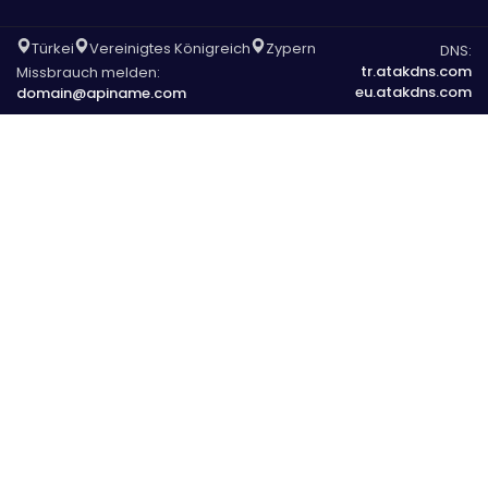
Türkei
Vereinigtes Königreich
Zypern
DNS:
tr.atakdns.com
Missbrauch melden:
eu.atakdns.com
domain@apiname.com