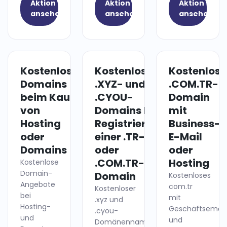
Aktion
Aktion
Aktion
ansehen
ansehen
ansehen
Kostenlose
Kostenlose
Kostenlose
HOSTING
DOMAIN
Domains
.XYZ- und
.COM.TR-
beim Kauf
.CYOU-
Domain
von
Domains bei
mit
Hosting
Registrierung
Business-
oder
einer .TR-
E-Mail
Domains
oder
oder
.COM.TR-
Hosting
Kostenlose
Domain-
Domain
Kostenloses
Angebote
com.tr
Kostenloser
bei
mit
.xyz und
Hosting-
Geschäftsemail
.cyou-
und
und
Domänenname!