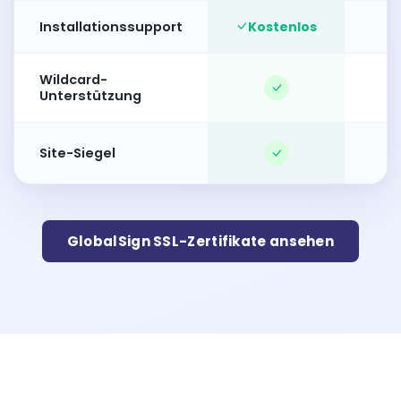
Installationssupport
Kostenlos
Wildcard-
Be
Unterstützung
Site-Siegel
GlobalSign SSL-Zertifikate ansehen