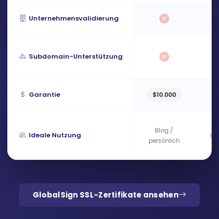
Unternehmensvalidierung
Subdomain-Unterstützung
Garantie
$10.000
Blog /
Ideale Nutzung
Un
persönlich
GlobalSign SSL-Zertifikate ansehen