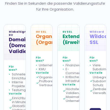
Finden Sie in Sekunden die passende Validierungsstufe
für Ihre Organisation.
GlobalSign
OV SSL
EV SSL
Wildcard
OrganizationSSL
ExtendedSSL
Wildca
DV
DomainSSL
(Organisationsvalidierung)
(Erweitert)
SSL
(Domain-
Validierung)
Für
Für
Für
wen?
wen?
wen?
Unternehmensseiten
Finanzwesen
Viele
Für
KMU
E-
Subdomai
wen?
Commerce
Vorteile
Vorteile
Schnelle
Kritische
Organisationsidentitätsprüfung
Unbegrenz
Einrichtung
Infrastruktur
Prüfbares
Subdomai
Interne
Vertrauen
Vorteile
Schutz
Projekte
Höchste
Zentrale
Testumgebungen
Validierungsstufe
Verwaltun
Vorteile
Maximales
Einrichtung
Unternehmensvertrauen
in Minuten
GlobalSign-
Vertrauen