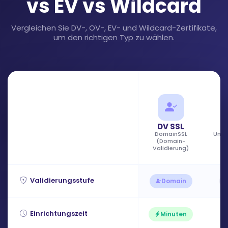
vs EV vs Wildcard
Vergleichen Sie DV-, OV-, EV- und Wildcard-Zertifikate,
um den richtigen Typ zu wählen.
DV SSL
DomainSSL
Unte
(Domain-
Validierung)
Validierungsstufe
Domain
Einrichtungszeit
Minuten