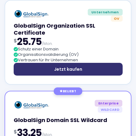
Unternehmen
OV
GlobalSign Organization SSL
Certificate
25.75
$
/Mon.
Schutz einer Domain
Organisationsvalidierung (OV)
Vertrauen für Ihr Unternehmen
Jetzt kaufen
BELIEBT
Enterprise
WILDCARD
GlobalSign Domain SSL Wildcard
33.25
$
/Mon.