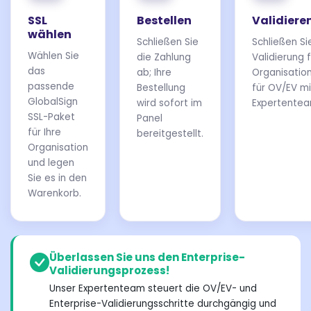
SSL
Bestellen
Validiere
wählen
Schließen Sie
Schließen Si
Wählen Sie
die Zahlung
Validierung 
das
ab; Ihre
Organisatio
passende
Bestellung
für OV/EV m
GlobalSign
wird sofort im
Expertentea
SSL-Paket
Panel
für Ihre
bereitgestellt.
Organisation
und legen
Sie es in den
Warenkorb.
Überlassen Sie uns den Enterprise-
Validierungsprozess!
Unser Expertenteam steuert die OV/EV- und
Enterprise-Validierungsschritte durchgängig und