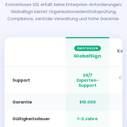
Kostenloses SSL erfüllt keine Enterprise-Anforderungen;
GlobalSign bietet Organisationsidentitätsprüfung,
Compliance, zentrale Verwaltung und hohe Garantie.
EMPFOHLEN
Kos
GlobalSign
24/7
Com
Support
Experten-
Support
Garantie
$10.000
Gültigkeitsdauer
1–2 Jahre
9