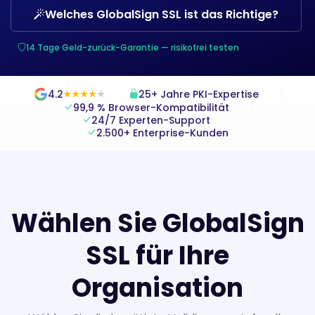
Welches GlobalSign SSL ist das Richtige?
14 Tage Geld-zurück-Garantie — risikofrei testen
4.2
25+ Jahre PKI-Expertise
★
★
★
★
★
★
★
★
★
★
99,9 % Browser-Kompatibilität
24/7 Experten-Support
2.500+ Enterprise-Kunden
Wählen Sie GlobalSign
SSL für Ihre
Organisation