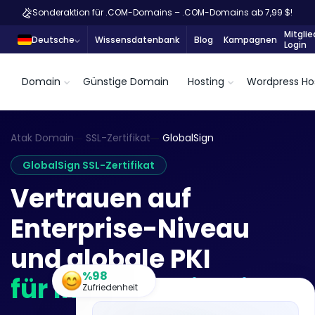
Sonderaktion für .COM-Domains – .COM-Domains ab 7,99 $!
Mitglie
Deutsche
Wissensdatenbank
Blog
Kampagnen
Login
Domain
Günstige Domain
Hosting
Wordpress Ho
Atak Domain
SSL-Zertifikat
GlobalSign
GlobalSign SSL-Zertifikat
Vertrauen auf
Enterprise-Niveau
und globale PKI
%98
für Ihre Organisation
Zufriedenheit