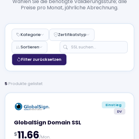
Wählen Sie die benötigte Validierungsstufe; alle
Preise pro Monat, jährliche Abrechnung.
Kategorie
Zertifikatstyp
Sortieren
Filter zurücksetzen
5
Produkte gelistet
Einstieg
DV
GlobalSign Domain SSL
11.66
$
/Mon.