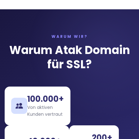
WARUM WIR?
Warum Atak Domain
für SSL?
100.000+
Von aktiven
Kunden vertraut
200+