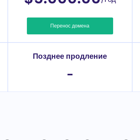
Перенос домена
Позднее продление
-