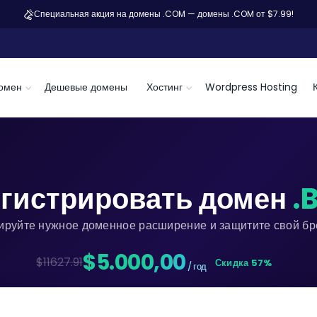
Специальная акция на домены .COM — домены .COM от $7.99!
омен
Дешевые домены
Хостинг
Wordpress Hosting
гистрировать домен
.
ируйте нужное доменное расширение и защитите свой бре
$5.000,00
$11627.91
Скидка 57%
/ год