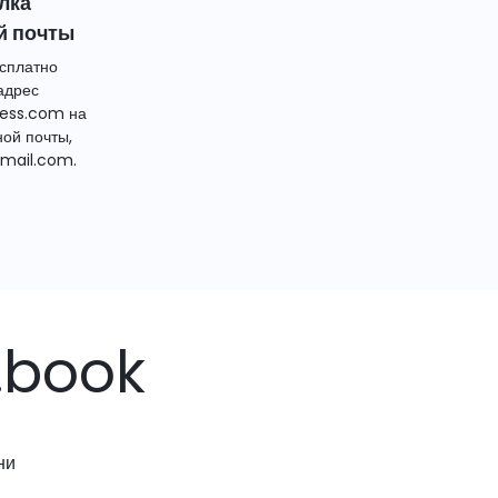
лка
й почты
сплатно
адрес
ess.com на
ной почты,
mail.com.
.book
ни