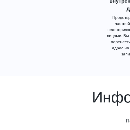
внутре
д
Предотвр
частной
неавторизо
лицами. Вы
перенест
адрес на
запи
Инфо
П