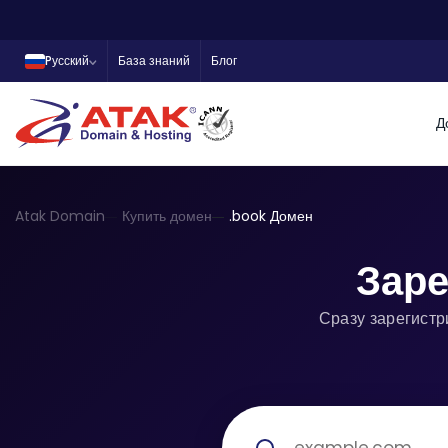
Pусский
База знаний
Блог
Д
Atak Domain
Купить домен
.book Домен
Заре
Сразу зарегистр