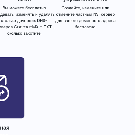
Вы можете бесплатно
Создайте, измените или
здавать, изменять и удалять
отмените частный NS-сервер
столько дочерних DNS-
для вашего доменного адреса
рверов Cname-MX – TXT..,
бесплатно.
сколько захотите.
тная