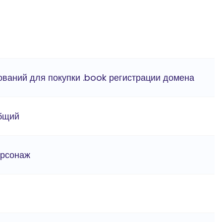
ований для покупки .book регистрации домена
бщий
ерсонаж