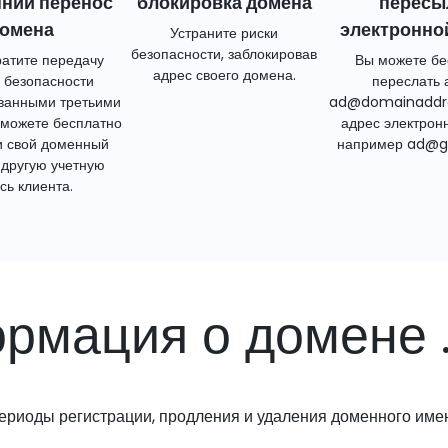
нний перенос
блокировка домена
пересы
омена
электронно
Устраните риски
безопасности, заблокировав
атите передачу
Вы можете бе
адрес своего домена.
 безопасности
переслать 
ванными третьими
ad@domainaddr
 можете бесплатно
адрес электрон
и свой доменный
например ad@g
 другую учетную
сь клиента.
рмация о домене 
ериоды регистрации, продления и удаления доменного име