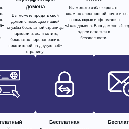
домена
ть
Вы можете заблокировать
е.
спам по электронной почте и
со
Вы можете продать свой
ть
звонки, скрыв информацию
домен с помощью нашей
еб-
whois домена. Ваш доменный
се
службы бесплатной страницы
адрес остается в
парковки и, если хотите,
я
безопасности.
бесплатно перенаправить
посетителей на другую веб-
страницу.
платный
Бесплатная
Беспла