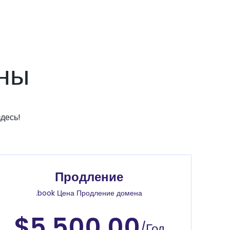
ены
десь!
Продление
.book Цена Продление домена
$5.500.00
/Год