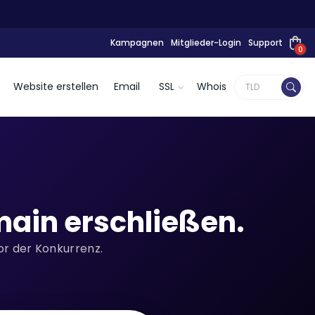
Kampagnen
Mitglieder-Login
Support
0
Website erstellen
Email
SSL
Whois
ain erschließen.
or der Konkurrenz.