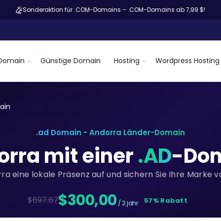
Sonderaktion für .COM-Domains – .COM-Domains ab 7,99 $!
Domain
Günstige Domain
Hosting
Wordpress Hosting
ain
.ad Domain - Andorra Länder-Domain
orra mit einer
.AD
-Dom
rra eine lokale Präsenz auf und sichern Sie Ihre Marke v
$300,00
$697.67
57% Rabatt
/ 2 jahr