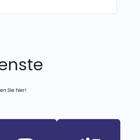
enste
n Sie hier!