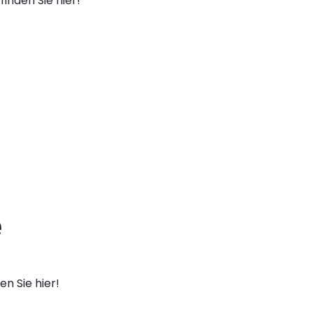
finden Sie hier!
e
n Sie hier!