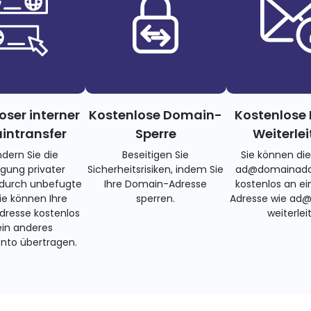
oser interner
Kostenlose Domain-
Kostenlose 
ntransfer
Sperre
Weiterle
ndern Sie die
Beseitigen Sie
Sie können di
gung privater
Sicherheitsrisiken, indem Sie
ad@domainadd
 durch unbefugte
Ihre Domain-Adresse
kostenlos an ei
Sie können Ihre
sperren.
Adresse wie ad
resse kostenlos
weiterlei
ein anderes
nto übertragen.